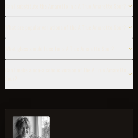
Can I substitute the Amaretto in a A True Amaretto Sour?
What are popular variations of the A True Amaretto Sour?
What glass should I use for a A True Amaretto Sour?
Can I make a non-alcoholic version of the A True Amaretto
Sour?