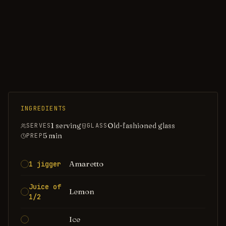
INGREDIENTS
1 serving
Old-fashioned glass
SERVES
GLASS
5
min
PREP
Amaretto
1 jigger
Juice of
Lemon
1/2
Ice