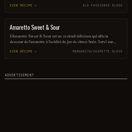
offre une expérience gustative à la fois réconfortante et
VIEW RECIPE →
OLD-FASHIONED GLASS
rafraîchissante, idéale pour les soirées entre amis. Sa couleur dorée
et son arôme subtil en font une boisson à la fois élégante et
savoureuse.
Amaretto Sweet & Sour
PUNCH / PARTY DRINK
L'Amaretto Sweet & Sour est un cocktail délicieux qui allie la
douceur de l'amaretto à l'acidité du jus de citron frais. Servi sur
glace, il offre une expérience rafraîchissante et équilibrée, parfaite
VIEW RECIPE →
MARGARITA/COUPETTE GLASS
pour les amateurs de saveurs sucrées et acidulées. Avec une touche
de grenadine, ce cocktail séduit par sa couleur vibrante et son goût
irrésistible.
ADVERTISEMENT