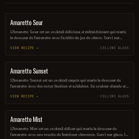
Amaretto Sour
ORDINARY DRINK
L'Amaretto Sour est un cocktail délicieux et rafraîchissant qui marie
la douceur de l'amaretto avec l'acidité du jus de citron. Servi sur
glace, il est souvent agrémenté d'un blanc d'œuf pour une texture
VIEW RECIPE →
COLLINS GLASS
crémeuse et une belle mousse. Ce mélange harmonieux en fait un
choix parfait pour ceux qui aiment les saveurs sucrées et acidulées.
Amaretto Sunset
ORDINARY DRINK
L'Amaretto Sunset est un cocktail exquis qui marie la douceur de
l'amaretto avec des notes fruitées et acidulées. Sa couleur chaude et
envoûtante rappelle un coucher de soleil, offrant une expérience
VIEW RECIPE →
COLLINS GLASS
gustative à la fois réconfortante et rafraîchissante. Parfait pour une
soirée entre amis, il saura séduire les amateurs de cocktails délicats
et savoureux.
Amaretto Mist
ORDINARY DRINK
L'Amaretto Mist est un cocktail délicat qui marie la douceur de
l'amaretto avec une touche de fraîcheur citronnée. Servi sur glace, il