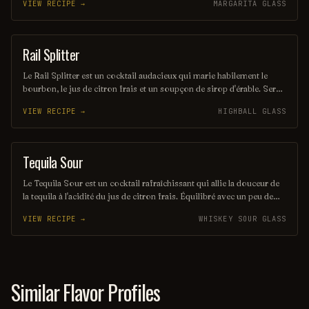
VIEW RECIPE →
MARGARITA GLASS
expérience rafraîchissante et envoûtante, parfaite pour les amateurs
de cocktails d'été. Sa présentation colorée et son goût unique en
font un véritable trésor à découvrir.
Rail Splitter
COCKTAIL
Le Rail Splitter est un cocktail audacieux qui marie habilement le
bourbon, le jus de citron frais et un soupçon de sirop d'érable. Servi
sur glace, il offre une expérience à la fois douce et réconfortante,
VIEW RECIPE →
HIGHBALL GLASS
évoquant les saveurs rustiques du terroir américain. Parfait pour les
amateurs de cocktails classiques revisités, il saura séduire vos
papilles.
Tequila Sour
ORDINARY DRINK
Le Tequila Sour est un cocktail rafraîchissant qui allie la douceur de
la tequila à l'acidité du jus de citron frais. Équilibré avec un peu de
sirop simple et souvent agrémenté d'un blanc d'œuf pour une texture
VIEW RECIPE →
WHISKEY SOUR GLASS
veloutée, il offre une expérience gustative à la fois vive et onctueuse.
Parfait pour les amateurs de cocktails qui recherchent une touche
mexicaine dans leur verre.
Similar Flavor Profiles