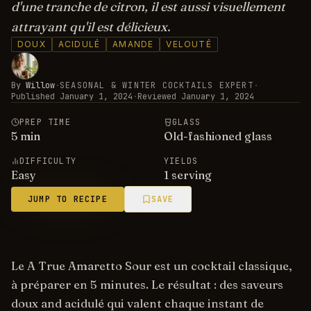
d'une tranche de citron, il est aussi visuellement
attrayant qu'il est délicieux.
DOUX
ACIDULÉ
AMANDE
VELOUTÉ
By
Willow
·
SEASONAL & WINTER COCKTAILS EXPERT
·
Published
January 1, 2024
·
Reviewed
January 1, 2024
PREP TIME
GLASS
5
min
Old-fashioned glass
DIFFICULTY
YIELDS
Easy
1 serving
JUMP TO RECIPE
SAVE
Le A True Amaretto Sour est un cocktail classique,
à préparer en 5 minutes. Le résultat : des saveurs
doux and acidulé qui valent chaque instant de