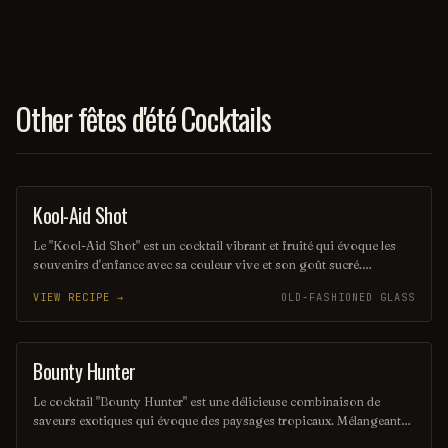
Other fêtes d'été Cocktails
Kool-Aid Shot
SHOT
Le "Kool-Aid Shot" est un cocktail vibrant et fruité qui évoque les
souvenirs d'enfance avec sa couleur vive et son goût sucré.
Mélangeant des liqueurs aux saveurs de fruits et une touche de Kool-
VIEW RECIPE →
OLD-FASHIONED GLASS
Aid, ce shot rafraîchissant est parfait pour les fêtes et les soirées
entre amis. Sa simplicité et son côté ludique en font un choix
populaire pour ceux qui cherchent à s'amuser.
Bounty Hunter
COCKTAIL
Le cocktail "Bounty Hunter" est une délicieuse combinaison de
saveurs exotiques qui évoque des paysages tropicaux. Mélangeant
des notes de rhum, de noix de coco et d'agrumes, il offre une