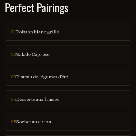
Perfect Pairings
Poisson blanc grillé
01
Salade Caprese
02
Plateau de légumes d'été
03
Desserts aux fraises
04
Sorbet au citron
05