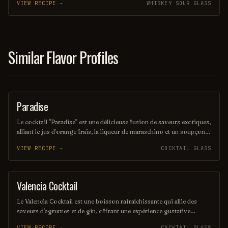
VIEW RECIPE →
WHISKEY SOUR GLASS
veloutée, il offre une expérience gustative à la fois vive et onctueuse.
Parfait pour les amateurs de cocktails qui recherchent une touche
mexicaine dans leur verre.
Similar Flavor Profiles
Paradise
ORDINARY DRINK
Le cocktail "Paradise" est une délicieuse fusion de saveurs exotiques,
alliant le jus d'orange frais, la liqueur de maraschino et un soupçon
de gin. Servi sur glace et garni d'une tranche d'orange, il évoque des
VIEW RECIPE →
COCKTAIL GLASS
vacances ensoleillées et des moments de détente. Ce mélange
rafraîchissant est parfait pour égayer vos soirées estivales.
Valencia Cocktail
ORDINARY DRINK
Le Valencia Cocktail est une boisson rafraîchissante qui allie des
saveurs d'agrumes et de gin, offrant une expérience gustative
vivifiante. Préparé avec du jus d'orange frais, du vermouth doux et
VIEW RECIPE →
COCKTAIL GLASS