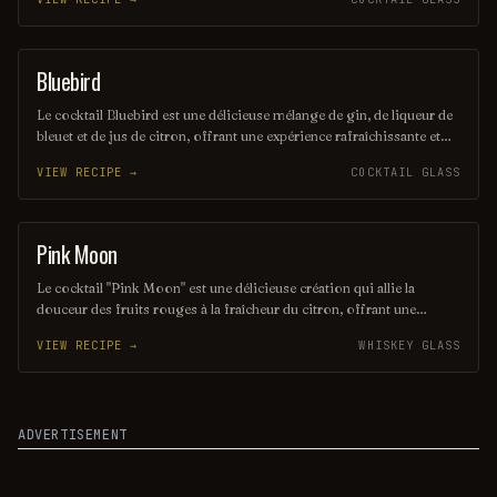
une touche de grenadine, ce cocktail évoque les chaudes soirées
d'été en Espagne. À déguster bien frais pour un moment de pur
plaisir.
Bluebird
ORDINARY DRINK
Le cocktail Bluebird est une délicieuse mélange de gin, de liqueur de
bleuet et de jus de citron, offrant une expérience rafraîchissante et
fruitée. Sa couleur vibrante et son goût équilibré en font un choix
VIEW RECIPE →
COCKTAIL GLASS
parfait pour les soirées estivales. Savourez ce breuvage élégant, qui
évoque la légèreté et la joie des jours ensoleillés.
Pink Moon
COCKTAIL
Le cocktail "Pink Moon" est une délicieuse création qui allie la
douceur des fruits rouges à la fraîcheur du citron, offrant une
expérience rafraîchissante et pétillante. Sa teinte rose délicate évoque
VIEW RECIPE →
WHISKEY GLASS
les soirées d'été sous les étoiles, parfait pour célébrer des moments
spéciaux. Avec une touche de gin et un soupçon de tonic, ce cocktail
est un véritable appel à la convivialité.
ADVERTISEMENT