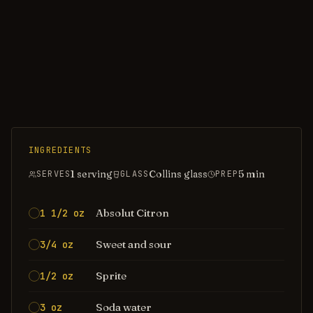
INGREDIENTS
1 serving
Collins glass
5
min
SERVES
GLASS
PREP
Absolut Citron
1 1/2 oz
Sweet and sour
3/4 oz
Sprite
1/2 oz
Soda water
3 oz