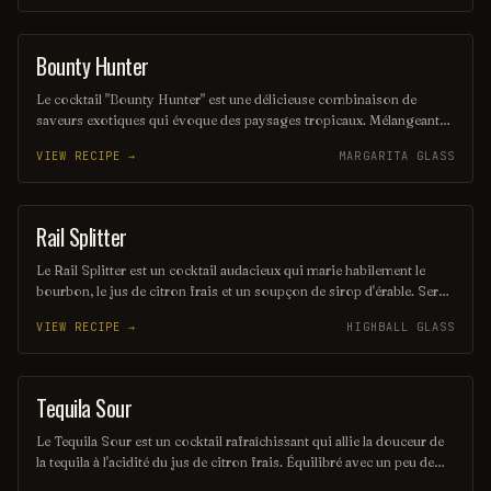
entre amis. Sa simplicité et son côté ludique en font un choix
populaire pour ceux qui cherchent à s'amuser.
Bounty Hunter
COCKTAIL
Le cocktail "Bounty Hunter" est une délicieuse combinaison de
saveurs exotiques qui évoque des paysages tropicaux. Mélangeant
des notes de rhum, de noix de coco et d'agrumes, il offre une
VIEW RECIPE →
MARGARITA GLASS
expérience rafraîchissante et envoûtante, parfaite pour les amateurs
de cocktails d'été. Sa présentation colorée et son goût unique en
font un véritable trésor à découvrir.
Rail Splitter
COCKTAIL
Le Rail Splitter est un cocktail audacieux qui marie habilement le
bourbon, le jus de citron frais et un soupçon de sirop d'érable. Servi
sur glace, il offre une expérience à la fois douce et réconfortante,
VIEW RECIPE →
HIGHBALL GLASS
évoquant les saveurs rustiques du terroir américain. Parfait pour les
amateurs de cocktails classiques revisités, il saura séduire vos
papilles.
Tequila Sour
ORDINARY DRINK
Le Tequila Sour est un cocktail rafraîchissant qui allie la douceur de
la tequila à l'acidité du jus de citron frais. Équilibré avec un peu de
sirop simple et souvent agrémenté d'un blanc d'œuf pour une texture