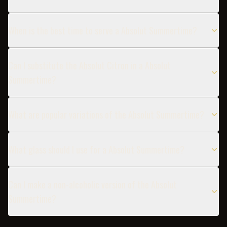
When is the best time to serve a Absolut Summertime?
Can I substitute the Absolut Citron in a Absolut
Summertime?
What are popular variations of the Absolut Summertime?
What glass should I use for a Absolut Summertime?
Can I make a non-alcoholic version of the Absolut
Summertime?