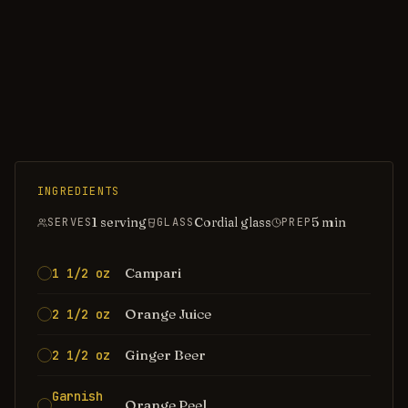
INGREDIENTS
1 serving
Cordial glass
5
min
SERVES
GLASS
PREP
Campari
1 1/2 oz
Orange Juice
2 1/2 oz
Ginger Beer
2 1/2 oz
Garnish
Orange Peel