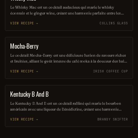
Le Whisky Mac est un cocktail audacieux qui marie le whisky
écossais et le ginger wine, créant une harmonie parfaite entre les
saveurs riches et épicées. Servi sur glace, il offre une expérience
VIEW RECIPE →
COLLINS GLASS
chaleureuse et réconfortante, idéale pour les amateurs de whisky. Ce
mélange simple mais savoureux est parfait pour une soirée entre
amis ou un moment de détente.
Mocha-Berry
COFFEE / TEA
Le cocktail Mocha-Berry est une délicieuse fusion de saveurs riches
et fruitées, alliant le goût intense du café moka à la douceur des baies
fraîches. Servi sur glace, il offre une expérience rafraîchissante et
VIEW RECIPE →
IRISH COFFEE CUP
gourmande, parfaite pour les amateurs de cocktails innovants. Une
touche de crème légère couronne ce mélange savoureux, créant un
équilibre parfait entre café et fruits.
Kentucky B And B
ORDINARY DRINK
Le Kentucky B And B est un cocktail raffiné qui marie le bourbon
américain avec une liqueur de Bénédictine, créant une harmonie
parfaite entre douceur et profondeur. Servi sur glace ou sec, il offre
VIEW RECIPE →
BRANDY SNIFTER
une expérience gustative riche et chaleureuse, idéale pour les
amateurs de spiritueux. Ce mélange emblématique évoque l'âme du
Kentucky tout en ajoutant une touche d'élégance.