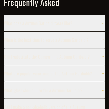
Frequently Asked
What does a Autumn Garibaldi taste like?
When is the best time to serve a Autumn Garibaldi?
Can I substitute the Campari in a Autumn Garibaldi?
What are popular variations of the Autumn Garibaldi?
What glass should I use for a Autumn Garibaldi?
Can I make a non-alcoholic version of the Autumn