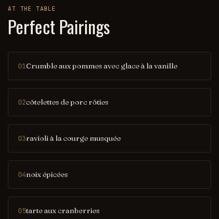
AT THE TABLE
Perfect Pairings
Crumble aux pommes avec glace à la vanille
01
côtelettes de porc rôties
02
ravioli à la courge musquée
03
noix épicées
04
tarte aux cranberries
05