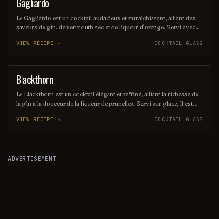
Gagliardo
COCKTAIL
Le Gagliardo est un cocktail audacieux et rafraîchissant, alliant des
saveurs de gin, de vermouth sec et de liqueur d'orange. Servi avec
une touche de citron et une olive, il offre une expérience gustative
VIEW RECIPE →
COCKTAIL GLASS
élégante et équilibrée, parfaite pour les amateurs de cocktails
sophistiqués. Ce mélange harmonieux évoque l'art de la mixologie
avec une touche italienne.
Blackthorn
ORDINARY DRINK
Le Blackthorn est un cocktail élégant et raffiné, alliant la richesse de
la gin à la douceur de la liqueur de prunelles. Servi sur glace, il est
souvent agrémenté d'un zeste de citron pour une touche d'acidité qui
VIEW RECIPE →
COCKTAIL GLASS
équilibre parfaitement les saveurs. Ce mélange savoureux évoque
des notes fruitées et épicées, parfait pour les amateurs de cocktails
classiques.
ADVERTISEMENT