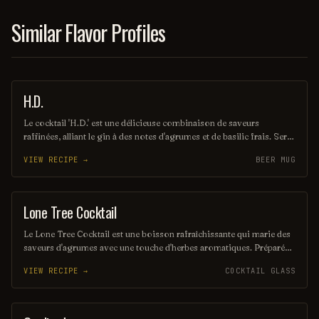
Similar Flavor Profiles
H.D.
COFFEE / TEA
Le cocktail 'H.D.' est une délicieuse combinaison de saveurs
raffinées, alliant le gin à des notes d'agrumes et de basilic frais. Servi
sur glace, il offre une expérience rafraîchissante et aromatique,
VIEW RECIPE →
BEER MUG
parfaite pour les soirées élégantes. Ce mélange audacieux saura
séduire les amateurs de cocktails sophistiqués.
Lone Tree Cocktail
ORDINARY DRINK
Le Lone Tree Cocktail est une boisson rafraîchissante qui marie des
saveurs d'agrumes avec une touche d'herbes aromatiques. Préparé
avec du gin, du jus de citron frais et un sirop maison, il évoque une
VIEW RECIPE →
COCKTAIL GLASS
promenade tranquille en pleine nature. Son goût équilibré et sa
présentation élégante en font le choix parfait pour toute occasion.