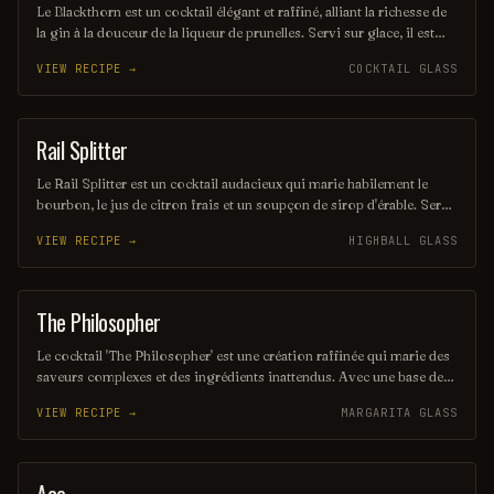
Le Blackthorn est un cocktail élégant et raffiné, alliant la richesse de
la gin à la douceur de la liqueur de prunelles. Servi sur glace, il est
souvent agrémenté d'un zeste de citron pour une touche d'acidité qui
VIEW RECIPE →
COCKTAIL GLASS
équilibre parfaitement les saveurs. Ce mélange savoureux évoque
des notes fruitées et épicées, parfait pour les amateurs de cocktails
classiques.
Rail Splitter
COCKTAIL
Le Rail Splitter est un cocktail audacieux qui marie habilement le
bourbon, le jus de citron frais et un soupçon de sirop d'érable. Servi
sur glace, il offre une expérience à la fois douce et réconfortante,
VIEW RECIPE →
HIGHBALL GLASS
évoquant les saveurs rustiques du terroir américain. Parfait pour les
amateurs de cocktails classiques revisités, il saura séduire vos
papilles.
The Philosopher
COCKTAIL
Le cocktail 'The Philosopher' est une création raffinée qui marie des
saveurs complexes et des ingrédients inattendus. Avec une base de
gin infusé aux herbes, agrémentée de tonic artisanal et d'une touche
VIEW RECIPE →
MARGARITA GLASS
d'agrumes, il invite à la réflexion et à la contemplation. Ce breuvage
élégant est parfait pour ceux qui aiment savourer chaque gorgée
tout en discutant des grandes questions de la vie.
COCKTAIL