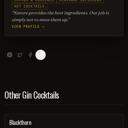
SHRUBS & CORDIALS
SEASONAL INFUSIONS
HOT COCKTAILS
Nature provides the best ingredients. Our job is
simply not to mess them up.
VIEW PROFILE →
Other Gin Cocktails
Blackthorn
ORDINARY DRINK