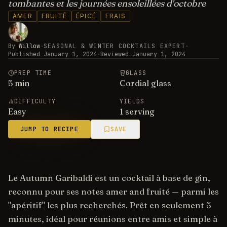
tombantes et les journées ensoleillées d'octobre
AMER
FRUITÉ
ÉPICÉ
FRAIS
By
Willow
·
SEASONAL & WINTER COCKTAILS EXPERT
·
Published
January 1, 2024
·
Reviewed
January 1, 2024
PREP TIME
GLASS
5
min
Cordial glass
DIFFICULTY
YIELDS
Easy
1 serving
JUMP TO RECIPE
SAVE
Le Autumn Garibaldi est un cocktail à base de gin,
reconnu pour ses notes amer and fruité — parmi les
"apéritif" les plus recherchés. Prêt en seulement 5
minutes, idéal pour réunions entre amis et simple à