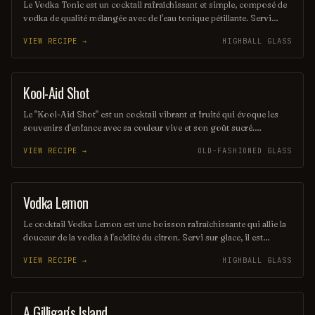
Le Vodka Tonic est un cocktail rafraîchissant et simple, composé de
vodka de qualité mélangée avec de l'eau tonique pétillante. Servi
généralement avec une tranche de citron ou de lime, il est parfait
VIEW RECIPE →
HIGHBALL GLASS
pour ceux qui recherchent une boisson légère et désaltérante. Idéal
pour toute occasion, ce classique des bars séduit par sa simplicité et
son goût équilibré.
Kool-Aid Shot
SHOT
Le "Kool-Aid Shot" est un cocktail vibrant et fruité qui évoque les
souvenirs d'enfance avec sa couleur vive et son goût sucré.
Mélangeant des liqueurs aux saveurs de fruits et une touche de Kool-
VIEW RECIPE →
OLD-FASHIONED GLASS
Aid, ce shot rafraîchissant est parfait pour les fêtes et les soirées
entre amis. Sa simplicité et son côté ludique en font un choix
populaire pour ceux qui cherchent à s'amuser.
Vodka Lemon
COCKTAIL
Le cocktail Vodka Lemon est une boisson rafraîchissante qui allie la
douceur de la vodka à l'acidité du citron. Servi sur glace, il est
souvent agrémenté d'une tranche de citron pour une touche
VIEW RECIPE →
HIGHBALL GLASS
d'élégance. Parfait pour les chaudes journées d'été, il offre une
expérience pétillante et désaltérante.
A Gilligan's Island
COCKTAIL