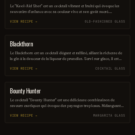
Le "Kool-Aid Shot" est un cocktail vibrant et fruité qui évoque les
souvenirs d'enfance avec sa couleur vive et son goût sucré.
Mélangeant des liqueurs aux saveurs de fruits et une touche de Kool-
VIEW RECIPE →
OLD-FASHIONED GLASS
Aid, ce shot rafraîchissant est parfait pour les fêtes et les soirées
entre amis. Sa simplicité et son côté ludique en font un choix
populaire pour ceux qui cherchent à s'amuser.
Blackthorn
ORDINARY DRINK
Le Blackthorn est un cocktail élégant et raffiné, alliant la richesse de
la gin à la douceur de la liqueur de prunelles. Servi sur glace, il est
souvent agrémenté d'un zeste de citron pour une touche d'acidité qui
VIEW RECIPE →
COCKTAIL GLASS
équilibre parfaitement les saveurs. Ce mélange savoureux évoque
des notes fruitées et épicées, parfait pour les amateurs de cocktails
classiques.
Bounty Hunter
COCKTAIL
Le cocktail "Bounty Hunter" est une délicieuse combinaison de
saveurs exotiques qui évoque des paysages tropicaux. Mélangeant
des notes de rhum, de noix de coco et d'agrumes, il offre une
VIEW RECIPE →
MARGARITA GLASS
expérience rafraîchissante et envoûtante, parfaite pour les amateurs
de cocktails d'été. Sa présentation colorée et son goût unique en
font un véritable trésor à découvrir.