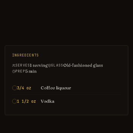
INGREDIENTS
1 serving
Old-fashioned glass
SERVES
GLASS
5
min
PREP
Coffee liqueur
3/4 oz
Vodka
1 1/2 oz