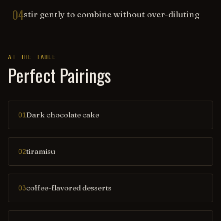
04
stir gently to combine without over-diluting
AT THE TABLE
Perfect Pairings
Dark chocolate cake
01
tiramisu
02
coffee-flavored desserts
03