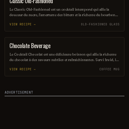
Classic Old-Fashioned
ORDINARY DRINK
Le Classic Old-Fashioned est un cocktail intemporel qui allie la
douceur du sucre, l'amertume des bitters et la richesse du bourbon
ou du rye whiskey. Servi sur glace avec une touche d'orange et une
VIEW RECIPE →
OLD-FASHIONED GLASS
cerise, il incarne l'élégance et la simplicité des boissons classiques.
Parfait pour ceux qui apprécient les saveurs authentiques et
raffinées.
Chocolate Beverage
COCOA
Le Cocktail Chocolat est une délicieuse boisson qui allie la richesse
du chocolat à des saveurs subtiles et rafraîchissantes. Servi froid, il
offre une expérience veloutée et gourmande, parfaite pour les
VIEW RECIPE →
COFFEE MUG
amateurs de douceurs. Idéal pour les soirées entre amis ou comme
dessert liquide, ce cocktail séduira les papilles des plus exigeants.
ADVERTISEMENT