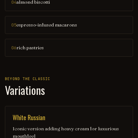
almond biscotti
04
espresso-infused macarons
05
rich pastries
06
BEYOND THE CLASSIC
Variations
White Russian
Iconic version adding heavy cream for luxurious
mouthfeel