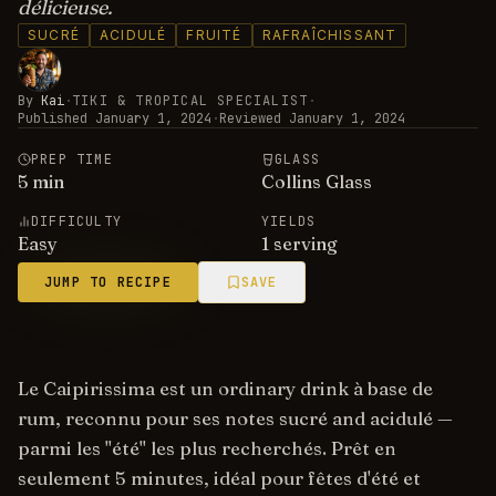
délicieuse.
SUCRÉ
ACIDULÉ
FRUITÉ
RAFRAÎCHISSANT
By
Kai
·
TIKI & TROPICAL SPECIALIST
·
Published
January 1, 2024
·
Reviewed
January 1, 2024
PREP TIME
GLASS
5
min
Collins Glass
DIFFICULTY
YIELDS
Easy
1 serving
JUMP TO RECIPE
SAVE
Le Caipirissima est un ordinary drink à base de
rum, reconnu pour ses notes sucré and acidulé —
parmi les "été" les plus recherchés. Prêt en
seulement 5 minutes, idéal pour fêtes d'été et