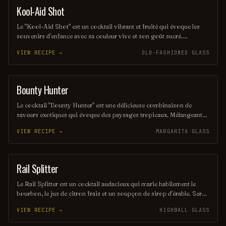
Kool-Aid Shot
SHOT
Le "Kool-Aid Shot" est un cocktail vibrant et fruité qui évoque les
souvenirs d'enfance avec sa couleur vive et son goût sucré.
Mélangeant des liqueurs aux saveurs de fruits et une touche de Kool-
VIEW RECIPE →
OLD-FASHIONED GLASS
Aid, ce shot rafraîchissant est parfait pour les fêtes et les soirées
entre amis. Sa simplicité et son côté ludique en font un choix
populaire pour ceux qui cherchent à s'amuser.
Bounty Hunter
COCKTAIL
Le cocktail "Bounty Hunter" est une délicieuse combinaison de
saveurs exotiques qui évoque des paysages tropicaux. Mélangeant
des notes de rhum, de noix de coco et d'agrumes, il offre une
VIEW RECIPE →
MARGARITA GLASS
expérience rafraîchissante et envoûtante, parfaite pour les amateurs
de cocktails d'été. Sa présentation colorée et son goût unique en
font un véritable trésor à découvrir.
Rail Splitter
COCKTAIL
Le Rail Splitter est un cocktail audacieux qui marie habilement le
bourbon, le jus de citron frais et un soupçon de sirop d'érable. Servi
sur glace, il offre une expérience à la fois douce et réconfortante,
VIEW RECIPE →
HIGHBALL GLASS
évoquant les saveurs rustiques du terroir américain. Parfait pour les
amateurs de cocktails classiques revisités, il saura séduire vos