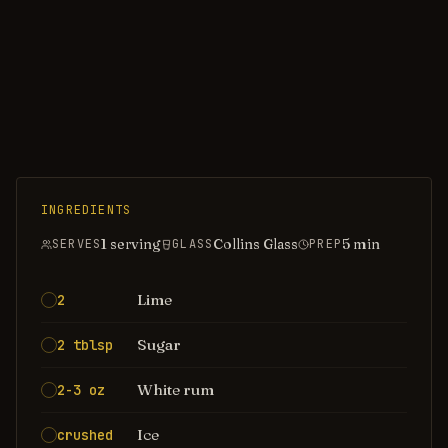
INGREDIENTS
1 serving
Collins Glass
5
min
SERVES
GLASS
PREP
Lime
2
Sugar
2 tblsp
White rum
2-3 oz
Ice
crushed