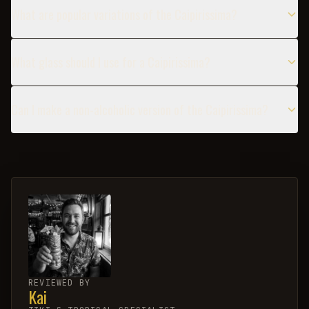
What are popular variations of the Caipirissima?
What glass should I use for a Caipirissima?
Can I make a non-alcoholic version of the Caipirissima?
REVIEWED BY
Kai