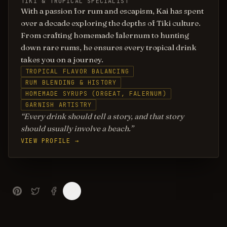
TIKI & TROPICAL SPECIALIST
With a passion for rum and escapism, Kai has spent
over a decade exploring the depths of Tiki culture.
From crafting homemade falernum to hunting
down rare rums, he ensures every tropical drink
takes you on a journey.
TROPICAL FLAVOR BALANCING
RUM BLENDING & HISTORY
HOMEMADE SYRUPS (ORGEAT, FALERNUM)
GARNISH ARTISTRY
Every drink should tell a story, and that story
should usually involve a beach.
VIEW PROFILE →