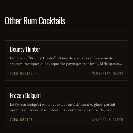
Other Rum Cocktails
Bounty Hunter
COCKTAIL
Le cocktail "Bounty Hunter" est une délicieuse combinaison de
saveurs exotiques qui évoque des paysages tropicaux. Mélangeant
des notes de rhum, de noix de coco et d'agrumes, il offre une
VIEW RECIPE →
MARGARITA GLASS
expérience rafraîchissante et envoûtante, parfaite pour les amateurs
de cocktails d'été. Sa présentation colorée et son goût unique en
font un véritable trésor à découvrir.
Frozen Daiquiri
ORDINARY DRINK
Le Frozen Daiquiri est un cocktail rafraîchissant et glacé, parfait
pour les journées ensoleillées. Il se compose de rhum, de jus de
citron vert frais et de sucre, le tout mélangé avec de la glace pilée
VIEW RECIPE →
CHAMPAGNE FLUTE
pour une texture onctueuse. Servi dans un verre à cocktail, il offre
une explosion de saveurs fruitées et acidulées.