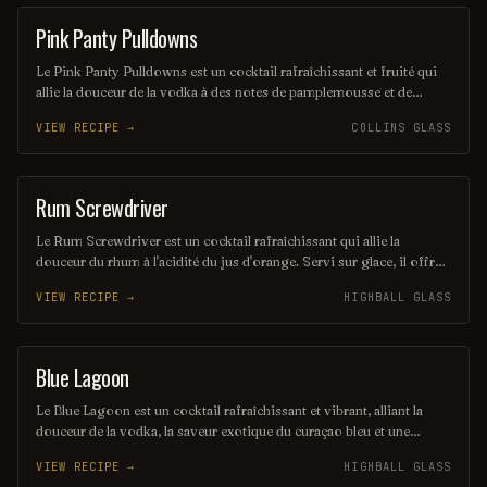
Pink Panty Pulldowns
ORDINARY DRINK
Le Pink Panty Pulldowns est un cocktail rafraîchissant et fruité qui
allie la douceur de la vodka à des notes de pamplemousse et de
limonade. Sa couleur rose séduisante et son goût léger en font une
VIEW RECIPE →
COLLINS GLASS
boisson idéale pour les soirées d'été. Parfait pour ceux qui
recherchent une expérience gustative à la fois délicieuse et amusante.
Rum Screwdriver
ORDINARY DRINK
Le Rum Screwdriver est un cocktail rafraîchissant qui allie la
douceur du rhum à l'acidité du jus d'orange. Servi sur glace, il offre
une expérience fruitée et vivifiante, parfaite pour les journées
VIEW RECIPE →
HIGHBALL GLASS
ensoleillées. Ce mélange simple et délicieux saura séduire les
amateurs de cocktails tropicaux.
Blue Lagoon
ORDINARY DRINK
Le Blue Lagoon est un cocktail rafraîchissant et vibrant, alliant la
douceur de la vodka, la saveur exotique du curaçao bleu et une
touche de limonade. Sa couleur azur évoque les plages
VIEW RECIPE →
HIGHBALL GLASS
paradisiaques, faisant de ce mélange un incontournable des soirées