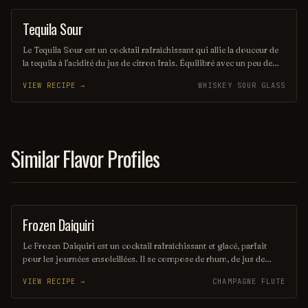
papilles.
Tequila Sour
ORDINARY DRINK
Le Tequila Sour est un cocktail rafraîchissant qui allie la douceur de
la tequila à l'acidité du jus de citron frais. Équilibré avec un peu de
sirop simple et souvent agrémenté d'un blanc d'œuf pour une texture
VIEW RECIPE →
WHISKEY SOUR GLASS
veloutée, il offre une expérience gustative à la fois vive et onctueuse.
Parfait pour les amateurs de cocktails qui recherchent une touche
mexicaine dans leur verre.
Similar Flavor Profiles
Frozen Daiquiri
ORDINARY DRINK
Le Frozen Daiquiri est un cocktail rafraîchissant et glacé, parfait
pour les journées ensoleillées. Il se compose de rhum, de jus de
citron vert frais et de sucre, le tout mélangé avec de la glace pilée
VIEW RECIPE →
CHAMPAGNE FLUTE
pour une texture onctueuse. Servi dans un verre à cocktail, il offre
une explosion de saveurs fruitées et acidulées.