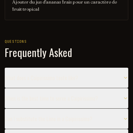
Ajouter du jus d'ananas frais pour un caractère de
fruit tropical
QUESTIONS
Frequently Asked
What does a Caipirissima taste like?
When is the best time to serve a Caipirissima?
Can I substitute the Lime in a Caipirissima?