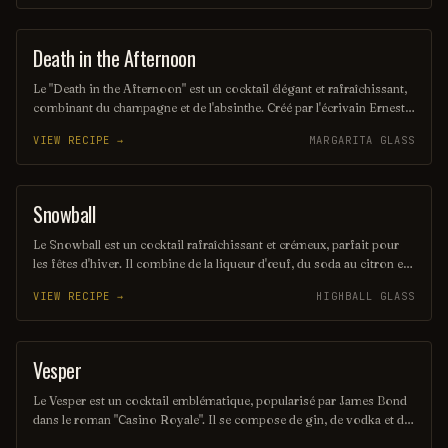
Highlands écossais. Ce mélange harmonieux est parfait pour ceux
qui recherchent une expérience gustative unique et raffinée.
Death in the Afternoon
COCKTAIL
Le "Death in the Afternoon" est un cocktail élégant et rafraîchissant,
combinant du champagne et de l'absinthe. Créé par l'écrivain Ernest
Hemingway, ce mélange audacieux évoque une sensation à la fois
VIEW RECIPE →
MARGARITA GLASS
pétillante et mystique, parfait pour ceux qui cherchent une expérience
gustative unique. Sa couleur délicate et son arôme complexe en font
une boisson fascinante à savourer.
Snowball
ORDINARY DRINK
Le Snowball est un cocktail rafraîchissant et crémeux, parfait pour
les fêtes d'hiver. Il combine de la liqueur d'œuf, du soda au citron et
une touche de limonade, offrant une saveur douce et pétillante. Servi
VIEW RECIPE →
HIGHBALL GLASS
avec des glaçons et souvent garni d'une cerise ou d'un zeste de
citron, il évoque une ambiance festive et chaleureuse.
Vesper
COCKTAIL
Le Vesper est un cocktail emblématique, popularisé par James Bond
dans le roman "Casino Royale". Il se compose de gin, de vodka et de
vermouth blanc, souvent servi avec une garniture de zeste de citron,