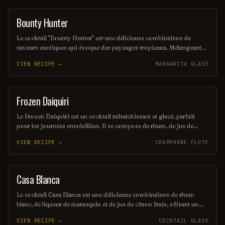
Bounty Hunter
COCKTAIL
Le cocktail "Bounty Hunter" est une délicieuse combinaison de
saveurs exotiques qui évoque des paysages tropicaux. Mélangeant
des notes de rhum, de noix de coco et d'agrumes, il offre une
VIEW RECIPE →
MARGARITA GLASS
expérience rafraîchissante et envoûtante, parfaite pour les amateurs
de cocktails d'été. Sa présentation colorée et son goût unique en
font un véritable trésor à découvrir.
Frozen Daiquiri
ORDINARY DRINK
Le Frozen Daiquiri est un cocktail rafraîchissant et glacé, parfait
pour les journées ensoleillées. Il se compose de rhum, de jus de
citron vert frais et de sucre, le tout mélangé avec de la glace pilée
VIEW RECIPE →
CHAMPAGNE FLUTE
pour une texture onctueuse. Servi dans un verre à cocktail, il offre
une explosion de saveurs fruitées et acidulées.
Casa Blanca
ORDINARY DRINK
Le cocktail Casa Blanca est une délicieuse combinaison de rhum
blanc, de liqueur de marasquin et de jus de citron frais, offrant un
équilibre parfait entre douceur et acidité. Servi sur glace, il évoque
VIEW RECIPE →
COCKTAIL GLASS
des saveurs exotiques et rafraîchissantes, idéal pour les soirées d'été.