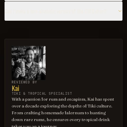
Can I make a non-alcoholic version of the Old Cuban?
REVIEWED BY
Kai
TIKI & TROPICAL SPECIALIST
With a passion for rum and escapism, Kai has spent
over a decade exploring the depths of Tiki culture.
From crafting homemade falernum to hunting
down rare rums, he ensures every tropical drink
takes you on a journey.