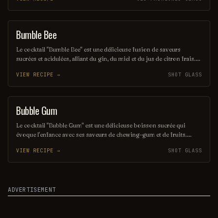
fois douce et pétillante, idéale pour se détendre ou célébrer une
occasion spéciale. Laissez-vous séduire par cette fusion délicieuse
qui ravira vos papilles.
Bumble Bee
SHOT
Le cocktail "Bumble Bee" est une délicieuse fusion de saveurs
sucrées et acidulées, alliant du gin, du miel et du jus de citron frais.
Sa couleur dorée évoque le soleil, tandis que son goût rafraîchissant
VIEW RECIPE →
SHOT GLASS
en fait une boisson parfaite pour les chaudes journées d'été.
Dégustez ce cocktail pour une expérience à la fois sophistiquée et
estivale.
Bubble Gum
SHOT
Le cocktail "Bubble Gum" est une délicieuse boisson sucrée qui
évoque l'enfance avec ses saveurs de chewing-gum et de fruits.
Mélangé avec de la vodka, du soda et une touche de crème, il offre
VIEW RECIPE →
SHOT GLASS
une expérience rafraîchissante et ludique, parfaite pour les soirées
estivales. Sa couleur rose vif attire tous les regards et promet une
explosion de plaisir à chaque gorgée.
ADVERTISEMENT