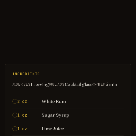
INGREDIENTS
1 serving
Cocktail glass
5
min
SERVES
GLASS
PREP
White Rum
2 oz
Sugar Syrup
1 oz
Lime Juice
1 oz