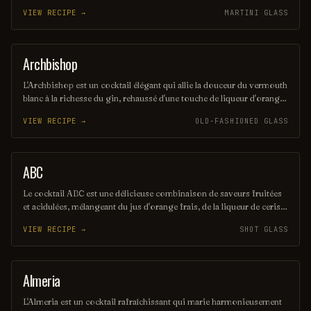
touche de citron vert. Servi avec des glaçons et une garniture de
VIEW RECIPE →
MARTINI GLASS
concombre, il offre une expérience à la fois élégante et désaltérante,
parfaite pour les soirées estivales. Son équilibre subtil en fait un
choix idéal pour les amateurs de cocktails sophistiqués.
Archbishop
ORDINARY DRINK
L'Archbishop est un cocktail élégant qui allie la douceur du vermouth
blanc à la richesse du gin, rehaussé d'une touche de liqueur d'orange.
Servi frais, ce mélange raffiné offre une expérience gustative
VIEW RECIPE →
OLD-FASHIONED GLASS
délicate et aromatique, parfaite pour les amateurs de cocktails
sophistiqués. Sa présentation soignée en fait également un choix
idéal pour les occasions spéciales.
ABC
SHOT
Le cocktail ABC est une délicieuse combinaison de saveurs fruitées
et acidulées, mélangeant du jus d'orange frais, de la liqueur de cerise
et une touche de citron vert. Servi sur glace avec une garniture de
VIEW RECIPE →
SHOT GLASS
zeste d'orange, il offre une expérience rafraîchissante et vivifiante,
parfaite pour toutes les occasions. Ce cocktail coloré saura séduire
les amateurs de boissons estivales.
Almeria
ORDINARY DRINK
L'Almeria est un cocktail rafraîchissant qui marie harmonieusement