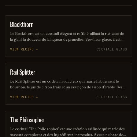
Blackthorn
ORDINARY DRINK
Le Blackthorn est un cocktail élégant et raffiné, alliant la richesse de
la gin à la douceur de la liqueur de prunelles. Servi sur glace, il est
souvent agrémenté d'un zeste de citron pour une touche d'acidité qui
VIEW RECIPE →
COCKTAIL GLASS
équilibre parfaitement les saveurs. Ce mélange savoureux évoque
des notes fruitées et épicées, parfait pour les amateurs de cocktails
classiques.
Rail Splitter
COCKTAIL
Le Rail Splitter est un cocktail audacieux qui marie habilement le
bourbon, le jus de citron frais et un soupçon de sirop d'érable. Servi
sur glace, il offre une expérience à la fois douce et réconfortante,
VIEW RECIPE →
HIGHBALL GLASS
évoquant les saveurs rustiques du terroir américain. Parfait pour les
amateurs de cocktails classiques revisités, il saura séduire vos
papilles.
The Philosopher
COCKTAIL
Le cocktail 'The Philosopher' est une création raffinée qui marie des
saveurs complexes et des ingrédients inattendus. Avec une base de