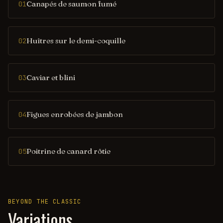
Canapés de saumon fumé
01
Huîtres sur le demi-coquille
02
Caviar et blini
03
Figues enrobées de jambon
04
Poitrine de canard rôtie
05
BEYOND THE CLASSIC
Variations