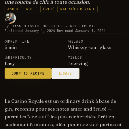
une touche de chic à toute occasion.
AMER
FRUITÉ
ÉPICÉ
RAFRAÎCHISSANT
By
Elena
·
CLASSIC COCKTAILS & GIN EXPERT
·
Published
January 1, 2024
·
Reviewed
January 1, 2024
PREP TIME
GLASS
5
min
Whiskey sour glass
DIFFICULTY
YIELDS
Easy
1 serving
JUMP TO RECIPE
SAVE
Le Casino Royale est un ordinary drink à base de
gin, reconnu pour ses notes amer and fruité —
parmi les "cocktail" les plus recherchés. Prêt en
seulement 5 minutes, idéal pour cocktail parties et