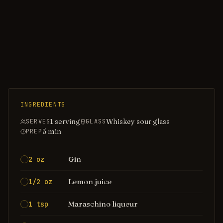
INGREDIENTS
1 serving
Whiskey sour glass
SERVES
GLASS
5
min
PREP
Gin
2 oz
Lemon juice
1/2 oz
Maraschino liqueur
1 tsp