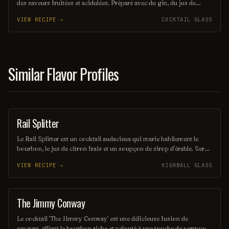
des saveurs fruitées et acidulées. Préparé avec du gin, du jus de
citron frais et une touche de liqueur de fleur de sureau, il évoque les
VIEW RECIPE →
COCKTAIL GLASS
douces soirées d'été en bord de mer. Servi sur glace avec une
garniture de menthe, c'est une boisson parfaite pour se détendre et
savourer le moment.
Similar Flavor Profiles
Rail Splitter
COCKTAIL
Le Rail Splitter est un cocktail audacieux qui marie habilement le
bourbon, le jus de citron frais et un soupçon de sirop d'érable. Servi
sur glace, il offre une expérience à la fois douce et réconfortante,
VIEW RECIPE →
HIGHBALL GLASS
évoquant les saveurs rustiques du terroir américain. Parfait pour les
amateurs de cocktails classiques revisités, il saura séduire vos
papilles.
The Jimmy Conway
COCKTAIL
Le cocktail 'The Jimmy Conway' est une délicieuse fusion de
saveurs, alliant le bourbon riche et velouté à une touche de vermouth