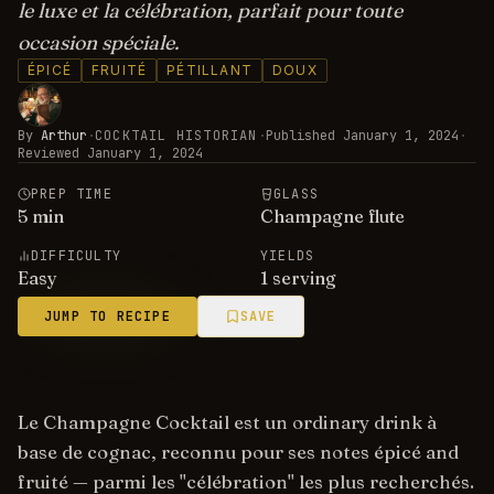
le luxe et la célébration, parfait pour toute
occasion spéciale.
ÉPICÉ
FRUITÉ
PÉTILLANT
DOUX
By
Arthur
·
COCKTAIL HISTORIAN
·
Published
January 1, 2024
·
Reviewed
January 1, 2024
PREP TIME
GLASS
5
min
Champagne flute
DIFFICULTY
YIELDS
Easy
1 serving
JUMP TO RECIPE
SAVE
Le Champagne Cocktail est un ordinary drink à
base de cognac, reconnu pour ses notes épicé and
fruité — parmi les "célébration" les plus recherchés.