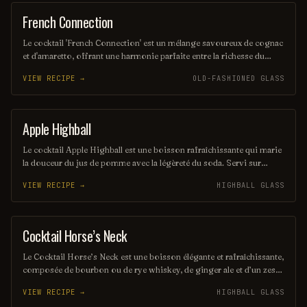
les amateurs de boissons estivales.
French Connection
ORDINARY DRINK
Le cocktail 'French Connection' est un mélange savoureux de cognac
et d'amaretto, offrant une harmonie parfaite entre la richesse du
cognac et la douceur de l'amaretto. Servi généralement sur glace, ce
VIEW RECIPE →
OLD-FASHIONED GLASS
cocktail élégant évoque le charme et le raffinement de la culture
française. C'est une boisson idéale pour les amateurs de cocktails
classiques.
Apple Highball
COCKTAIL
Le cocktail Apple Highball est une boisson rafraîchissante qui marie
la douceur du jus de pomme avec la légèreté du soda. Servi sur
glace, il est souvent agrémenté d'une touche de citron et d'une
VIEW RECIPE →
HIGHBALL GLASS
rondelle de pomme pour une présentation élégante. Parfait pour les
soirées d'été, il offre un équilibre harmonieux entre fruité et pétillant.
Cocktail Horse’s Neck
COCKTAIL
Le Cocktail Horse’s Neck est une boisson élégante et rafraîchissante,
composée de bourbon ou de rye whiskey, de ginger ale et d’un zeste
de citron. Servi dans un verre haut, il se distingue par sa garniture de
VIEW RECIPE →
HIGHBALL GLASS
longue spirale de zeste de citron qui évoque la crinière d'un cheval.