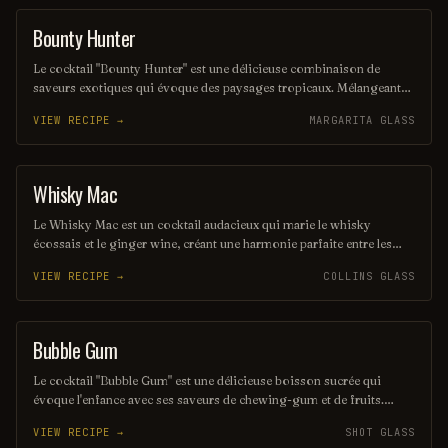
Bounty Hunter
COCKTAIL
Le cocktail "Bounty Hunter" est une délicieuse combinaison de
saveurs exotiques qui évoque des paysages tropicaux. Mélangeant
des notes de rhum, de noix de coco et d'agrumes, il offre une
VIEW RECIPE →
MARGARITA GLASS
expérience rafraîchissante et envoûtante, parfaite pour les amateurs
de cocktails d'été. Sa présentation colorée et son goût unique en
font un véritable trésor à découvrir.
Whisky Mac
ORDINARY DRINK
Le Whisky Mac est un cocktail audacieux qui marie le whisky
écossais et le ginger wine, créant une harmonie parfaite entre les
saveurs riches et épicées. Servi sur glace, il offre une expérience
VIEW RECIPE →
COLLINS GLASS
chaleureuse et réconfortante, idéale pour les amateurs de whisky. Ce
mélange simple mais savoureux est parfait pour une soirée entre
amis ou un moment de détente.
Bubble Gum
SHOT
Le cocktail "Bubble Gum" est une délicieuse boisson sucrée qui
évoque l'enfance avec ses saveurs de chewing-gum et de fruits.
Mélangé avec de la vodka, du soda et une touche de crème, il offre
VIEW RECIPE →
SHOT GLASS
une expérience rafraîchissante et ludique, parfaite pour les soirées