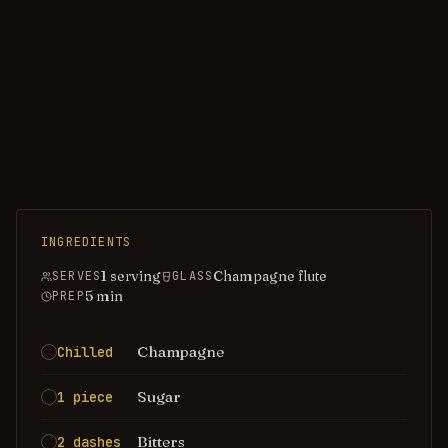
INGREDIENTS
1 serving
Champagne flute
SERVES
GLASS
5
min
PREP
Champagne
Chilled
Sugar
1 piece
Bitters
2 dashes