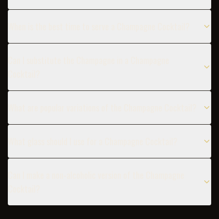
When is the best time to serve a Champagne Cocktail?
Can I substitute the Champagne in a Champagne
Cocktail?
What are popular variations of the Champagne Cocktail?
What glass should I use for a Champagne Cocktail?
Can I make a non-alcoholic version of the Champagne
Cocktail?