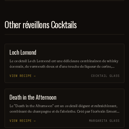
Ce cocktail allie douceur et épices, offrant une expérience gustative
unique.
Other réveillons Cocktails
Loch Lomond
ORDINARY DRINK
Le cocktail Loch Lomond est une délicieuse combinaison de whisky
écossais, de vermouth doux et d'une touche de liqueur de cerise,
offrant une saveur riche et complexe. Servi sur glace avec une
VIEW RECIPE →
COCKTAIL GLASS
garniture de zeste d'orange, il évoque les paysages pittoresques des
Highlands écossais. Ce mélange harmonieux est parfait pour ceux
qui recherchent une expérience gustative unique et raffinée.
Death in the Afternoon
COCKTAIL
Le "Death in the Afternoon" est un cocktail élégant et rafraîchissant,
combinant du champagne et de l'absinthe. Créé par l'écrivain Ernest
Hemingway, ce mélange audacieux évoque une sensation à la fois
VIEW RECIPE →
MARGARITA GLASS
pétillante et mystique, parfait pour ceux qui cherchent une expérience
gustative unique. Sa couleur délicate et son arôme complexe en font