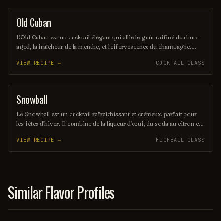
une boisson fascinante à savourer.
Old Cuban
COCKTAIL
L'Old Cuban est un cocktail élégant qui allie le goût raffiné du rhum
aged, la fraîcheur de la menthe, et l'effervescence du champagne.
Servi avec un mélange de sucre, de citron vert et de bitters, ce
VIEW RECIPE →
COCKTAIL GLASS
cocktail offre une expérience à la fois pétillante et sophistiquée,
parfaite pour toute occasion. Sa présentation luxueuse en fait un
choix idéal pour les amateurs de cocktails classiques revisités.
Snowball
ORDINARY DRINK
Le Snowball est un cocktail rafraîchissant et crémeux, parfait pour
les fêtes d'hiver. Il combine de la liqueur d'œuf, du soda au citron et
une touche de limonade, offrant une saveur douce et pétillante. Servi
VIEW RECIPE →
HIGHBALL GLASS
avec des glaçons et souvent garni d'une cerise ou d'un zeste de
citron, il évoque une ambiance festive et chaleureuse.
Similar Flavor Profiles