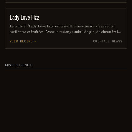
estivales. Sa couleur rose vif attire tous les regards et promet une
explosion de plaisir à chaque gorgée.
Lady Love Fizz
ORDINARY DRINK
Le cocktail 'Lady Love Fizz' est une délicieuse fusion de saveurs
pétillantes et fruitées. Avec un mélange subtil de gin, de citron frais
et de liqueur de fleur de sureau, il offre une expérience
VIEW RECIPE →
COCKTAIL GLASS
rafraîchissante et élégante, parfaite pour les soirées entre amis. Sa
touche de champagne ajoute une effervescence irrésistible qui
séduira tous les palais.
ADVERTISEMENT