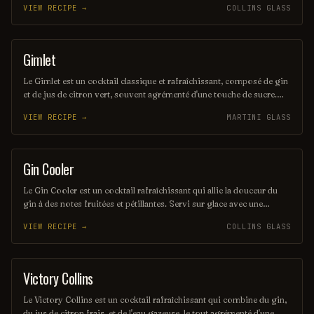
VIEW RECIPE →
COLLINS GLASS
présentation colorée. Parfait pour ceux qui cherchent à savourer un
goût authentique d'Irlande tout en se rafraîchissant.
Gimlet
COCKTAIL
Le Gimlet est un cocktail classique et rafraîchissant, composé de gin
et de jus de citron vert, souvent agrémenté d'une touche de sucre.
Servi généralement dans un verre à cocktail, il offre un équilibre
VIEW RECIPE →
MARTINI GLASS
parfait entre l'acidité du citron et la douceur du gin, faisant de lui un
incontournable des bars. Ce mélange simple et élégant séduit par sa
fraîcheur et sa simplicité.
Gin Cooler
ORDINARY DRINK
Le Gin Cooler est un cocktail rafraîchissant qui allie la douceur du
gin à des notes fruitées et pétillantes. Servi sur glace avec une
touche de citron et de tonic, il est parfait pour les chaudes journées
VIEW RECIPE →
COLLINS GLASS
d'été. Sa légèreté et son goût équilibré en font un incontournable des
apéritifs.
Victory Collins
ORDINARY DRINK
Le Victory Collins est un cocktail rafraîchissant qui combine du gin,
du jus de citron frais, et de l'eau gazeuse, le tout agrémenté d'une