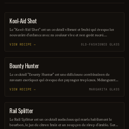
Kool-Aid Shot
SHOT
Le "Kool-Aid Shot" est un cocktail vibrant et fruité qui évoque les
souvenirs d'enfance avec sa couleur vive et son goût sucré.
Mélangeant des liqueurs aux saveurs de fruits et une touche de Kool-
VIEW RECIPE →
OLD-FASHIONED GLASS
Aid, ce shot rafraîchissant est parfait pour les fêtes et les soirées
entre amis. Sa simplicité et son côté ludique en font un choix
populaire pour ceux qui cherchent à s'amuser.
Bounty Hunter
COCKTAIL
Le cocktail "Bounty Hunter" est une délicieuse combinaison de
saveurs exotiques qui évoque des paysages tropicaux. Mélangeant
des notes de rhum, de noix de coco et d'agrumes, il offre une
VIEW RECIPE →
MARGARITA GLASS
expérience rafraîchissante et envoûtante, parfaite pour les amateurs
de cocktails d'été. Sa présentation colorée et son goût unique en
font un véritable trésor à découvrir.
Rail Splitter
COCKTAIL
Le Rail Splitter est un cocktail audacieux qui marie habilement le
bourbon, le jus de citron frais et un soupçon de sirop d'érable. Servi