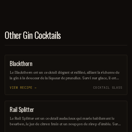
Other Gin Cocktails
Blackthorn
ORDINARY DRINK
Le Blackthorn est un cocktail élégant et raffiné, alliant la richesse de
la gin à la douceur de la liqueur de prunelles. Servi sur glace, il est
souvent agrémenté d'un zeste de citron pour une touche d'acidité qui
VIEW RECIPE →
COCKTAIL GLASS
équilibre parfaitement les saveurs. Ce mélange savoureux évoque
des notes fruitées et épicées, parfait pour les amateurs de cocktails
classiques.
Rail Splitter
COCKTAIL
Le Rail Splitter est un cocktail audacieux qui marie habilement le
bourbon, le jus de citron frais et un soupçon de sirop d'érable. Servi
sur glace, il offre une expérience à la fois douce et réconfortante,