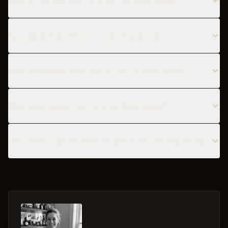
When is the best time to serve a Gin Basil Smash?
Can I substitute the Gin in a Gin Basil Smash?
What are popular variations of the Gin Basil Smash?
What glass should I use for a Gin Basil Smash?
Can I make a non-alcoholic version of the Gin Basil Smash?