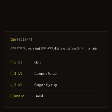
INGREDIENTS
1 serving
Highball glass
5
min
SERVES
GLASS
PREP
Gin
6 cl
Lemon Juice
2 cl
Sugar Syrup
2 cl
Basil
Whole