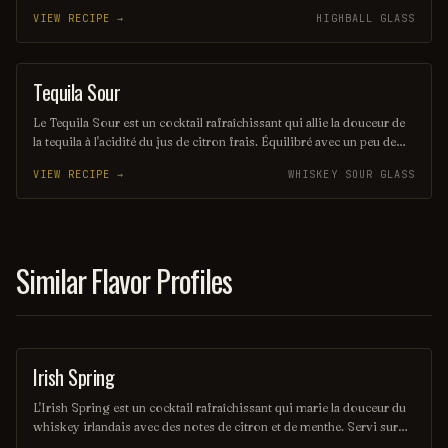
sur glace, il offre une expérience à la fois douce et réconfortante,
VIEW RECIPE →
HIGHBALL GLASS
évoquant les saveurs rustiques du terroir américain. Parfait pour les
amateurs de cocktails classiques revisités, il saura séduire vos
papilles.
Tequila Sour
ORDINARY DRINK
Le Tequila Sour est un cocktail rafraîchissant qui allie la douceur de
la tequila à l'acidité du jus de citron frais. Équilibré avec un peu de
sirop simple et souvent agrémenté d'un blanc d'œuf pour une texture
VIEW RECIPE →
WHISKEY SOUR GLASS
veloutée, il offre une expérience gustative à la fois vive et onctueuse.
Parfait pour les amateurs de cocktails qui recherchent une touche
mexicaine dans leur verre.
Similar Flavor Profiles
Irish Spring
ORDINARY DRINK
L'Irish Spring est un cocktail rafraîchissant qui marie la douceur du
whiskey irlandais avec des notes de citron et de menthe. Servi sur
glace, il évoque le printemps avec ses saveurs vives et sa