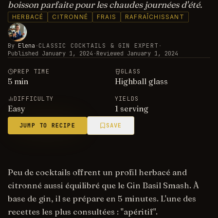
boisson parfaite pour les chaudes journées d'été.
HERBACÉ
CITRONNÉ
FRAIS
RAFRAÎCHISSANT
By
Elena
·
CLASSIC COCKTAILS & GIN EXPERT
·
Published
January 1, 2024
·
Reviewed
January 1, 2024
PREP TIME
GLASS
5
min
Highball glass
DIFFICULTY
YIELDS
Easy
1 serving
JUMP TO RECIPE
SAVE
Peu de cocktails offrent un profil herbacé and
citronné aussi équilibré que le Gin Basil Smash. À
base de gin, il se prépare en 5 minutes. L'une des
recettes les plus consultées : "apéritif".