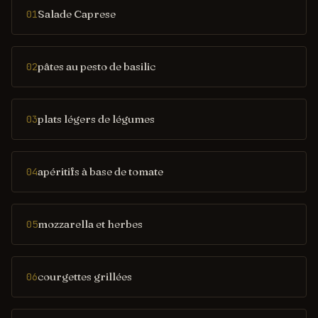
Salade Caprese
01
pâtes au pesto de basilic
02
plats légers de légumes
03
apéritifs à base de tomate
04
mozzarella et herbes
05
courgettes grillées
06