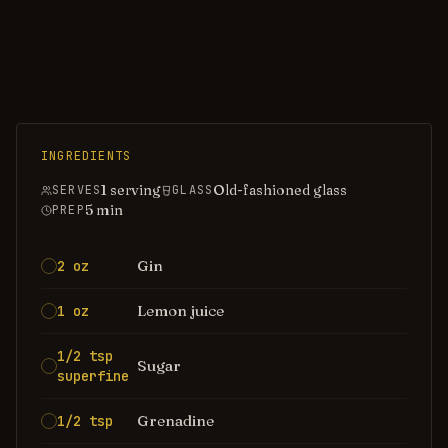
INGREDIENTS
1 serving
Old-fashioned glass
SERVES
GLASS
5
min
PREP
Gin
2 oz
Lemon juice
1 oz
1/2 tsp
Sugar
superfine
Grenadine
1/2 tsp