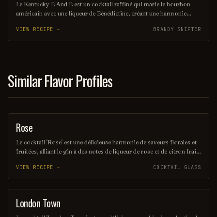
Le Kentucky B And B est un cocktail raffiné qui marie le bourbon
américain avec une liqueur de Bénédictine, créant une harmonie
parfaite entre douceur et profondeur. Servi sur glace ou sec, il offre
VIEW RECIPE →
BRANDY SNIFTER
une expérience gustative riche et chaleureuse, idéale pour les
amateurs de spiritueux. Ce mélange emblématique évoque l'âme du
Kentucky tout en ajoutant une touche d'élégance.
Similar Flavor Profiles
Rose
ORDINARY DRINK
Le cocktail 'Rose' est une délicieuse harmonie de saveurs florales et
fruitées, alliant le gin à des notes de liqueur de rose et de citron frais.
Servi dans un verre élégant, il est souvent décoré d'un pétale de rose,
VIEW RECIPE →
COCKTAIL GLASS
offrant une expérience visuelle et gustative raffinée. Parfait pour une
soirée romantique ou une célébration spéciale, ce cocktail évoque la
légèreté et la beauté des jardins en fleurs.
London Town
ORDINARY DRINK