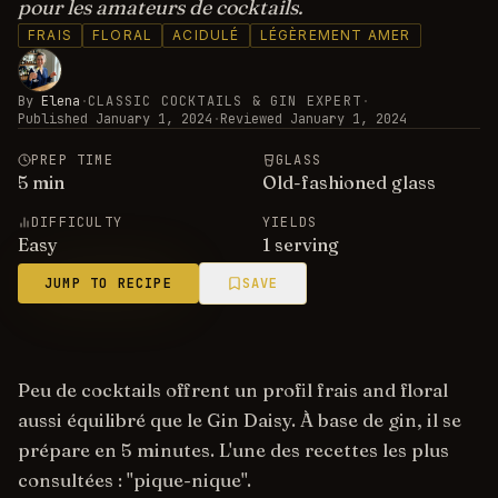
pour les amateurs de cocktails.
FRAIS
FLORAL
ACIDULÉ
LÉGÈREMENT AMER
By
Elena
·
CLASSIC COCKTAILS & GIN EXPERT
·
Published
January 1, 2024
·
Reviewed
January 1, 2024
PREP TIME
GLASS
5
min
Old-fashioned glass
DIFFICULTY
YIELDS
Easy
1 serving
JUMP TO RECIPE
SAVE
Peu de cocktails offrent un profil frais and floral
aussi équilibré que le Gin Daisy. À base de gin, il se
prépare en 5 minutes. L'une des recettes les plus
consultées : "pique-nique".