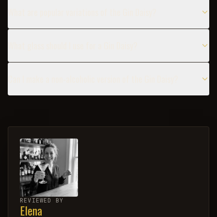
What are popular variations of the Gin Daisy?
What glass should I use for a Gin Daisy?
Can I make a non-alcoholic version of the Gin Daisy?
REVIEWED BY
Elena