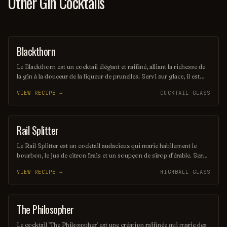
Other Gin Cocktails
Blackthorn
ORDINARY DRINK
Le Blackthorn est un cocktail élégant et raffiné, alliant la richesse de
la gin à la douceur de la liqueur de prunelles. Servi sur glace, il est
souvent agrémenté d'un zeste de citron pour une touche d'acidité qui
VIEW RECIPE →
COCKTAIL GLASS
équilibre parfaitement les saveurs. Ce mélange savoureux évoque
des notes fruitées et épicées, parfait pour les amateurs de cocktails
classiques.
Rail Splitter
COCKTAIL
Le Rail Splitter est un cocktail audacieux qui marie habilement le
bourbon, le jus de citron frais et un soupçon de sirop d'érable. Servi
sur glace, il offre une expérience à la fois douce et réconfortante,
VIEW RECIPE →
HIGHBALL GLASS
évoquant les saveurs rustiques du terroir américain. Parfait pour les
amateurs de cocktails classiques revisités, il saura séduire vos
papilles.
The Philosopher
COCKTAIL
Le cocktail 'The Philosopher' est une création raffinée qui marie des