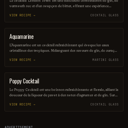
Le cocktail 'London Town' est une délicieuse combinaison de gin, de
vermouth sec et d'un soupçon de bitter, offrant une expérience
rafraîchissante et aromatique. Servi avec une garniture de citron, il
VIEW RECIPE →
COCKTAIL GLASS
évoque l'élégance et le charme de la capitale britannique. Parfait pour
une soirée entre amis ou un moment de détente.
Aquamarine
COCKTAIL
L'Aquamarine est un cocktail rafraîchissant qui évoque les eaux
cristallines des tropiques. Mélangeant des saveurs de gin, de curaçao
bleu et de citron frais, il offre une expérience gustative à la fois
VIEW RECIPE →
MARTINI GLASS
légère et envoûtante. Servi dans un verre élégant, ce cocktail est
parfait pour égayer vos soirées d'été.
Poppy Cocktail
ORDINARY DRINK
Le Poppy Cocktail est une boisson rafraîchissante et florale, alliant la
douceur de la liqueur de pavot à des notes d'agrumes et de gin. Servi
avec une garniture de fleurs comestibles, il évoque une sensation
VIEW RECIPE →
COCKTAIL GLASS
printanière parfaite pour les soirées en terrasse. Sa couleur vibrante
et son goût délicat en font un choix élégant pour les amateurs de
cocktails.
ADVERTISEMENT