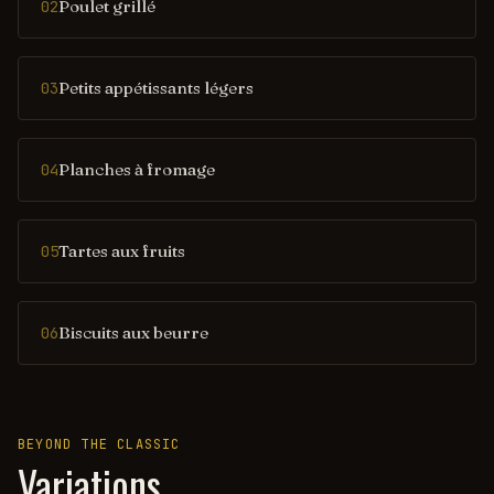
Poulet grillé
02
Petits appétissants légers
03
Planches à fromage
04
Tartes aux fruits
05
Biscuits aux beurre
06
BEYOND THE CLASSIC
Variations