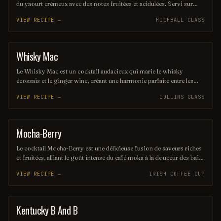
du yaourt crémeux avec des notes fruitées et acidulées. Servi sur
glace, il est parfait pour les chaudes journées d'été, offrant une
VIEW RECIPE →
HIGHBALL GLASS
expérience à la fois légère et délicieuse. Une touche d'herbes fraîches
peut rehausser ses saveurs, ajoutant une dimension aromatique
unique.
Whisky Mac
ORDINARY DRINK
Le Whisky Mac est un cocktail audacieux qui marie le whisky
écossais et le ginger wine, créant une harmonie parfaite entre les
saveurs riches et épicées. Servi sur glace, il offre une expérience
VIEW RECIPE →
COLLINS GLASS
chaleureuse et réconfortante, idéale pour les amateurs de whisky. Ce
mélange simple mais savoureux est parfait pour une soirée entre
amis ou un moment de détente.
Mocha-Berry
COFFEE / TEA
Le cocktail Mocha-Berry est une délicieuse fusion de saveurs riches
et fruitées, alliant le goût intense du café moka à la douceur des baies
fraîches. Servi sur glace, il offre une expérience rafraîchissante et
VIEW RECIPE →
IRISH COFFEE CUP
gourmande, parfaite pour les amateurs de cocktails innovants. Une
touche de crème légère couronne ce mélange savoureux, créant un
équilibre parfait entre café et fruits.
Kentucky B And B
ORDINARY DRINK