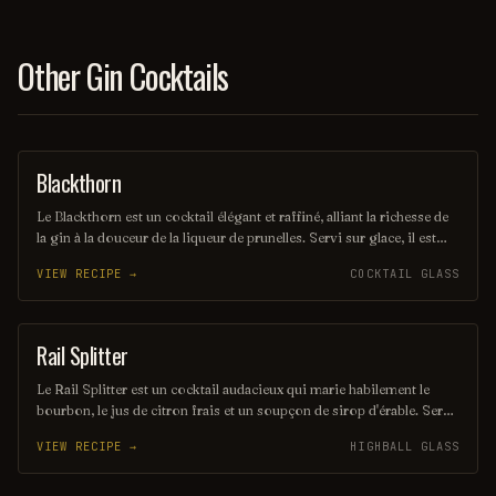
Other Gin Cocktails
Blackthorn
ORDINARY DRINK
Le Blackthorn est un cocktail élégant et raffiné, alliant la richesse de
la gin à la douceur de la liqueur de prunelles. Servi sur glace, il est
souvent agrémenté d'un zeste de citron pour une touche d'acidité qui
VIEW RECIPE →
COCKTAIL GLASS
équilibre parfaitement les saveurs. Ce mélange savoureux évoque
des notes fruitées et épicées, parfait pour les amateurs de cocktails
classiques.
Rail Splitter
COCKTAIL
Le Rail Splitter est un cocktail audacieux qui marie habilement le
bourbon, le jus de citron frais et un soupçon de sirop d'érable. Servi
sur glace, il offre une expérience à la fois douce et réconfortante,
VIEW RECIPE →
HIGHBALL GLASS
évoquant les saveurs rustiques du terroir américain. Parfait pour les
amateurs de cocktails classiques revisités, il saura séduire vos
papilles.