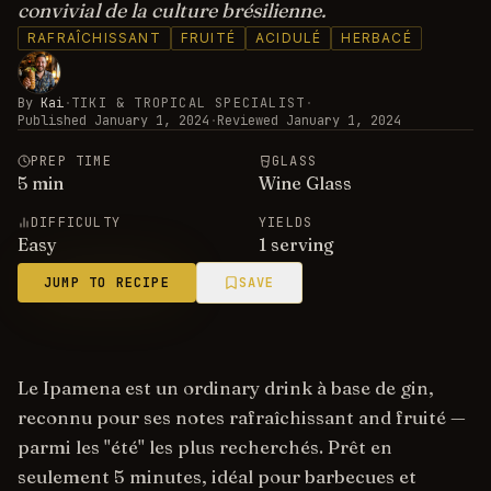
convivial de la culture brésilienne.
RAFRAÎCHISSANT
FRUITÉ
ACIDULÉ
HERBACÉ
By
Kai
·
TIKI & TROPICAL SPECIALIST
·
Published
January 1, 2024
·
Reviewed
January 1, 2024
PREP TIME
GLASS
5
min
Wine Glass
DIFFICULTY
YIELDS
Easy
1 serving
JUMP TO RECIPE
SAVE
Le Ipamena est un ordinary drink à base de gin,
reconnu pour ses notes rafraîchissant and fruité —
parmi les "été" les plus recherchés. Prêt en
seulement 5 minutes, idéal pour barbecues et