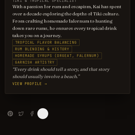
TIKI & TROPICAL SPECIALIST
With a passion for rum and escapism, Kai has spent
over a decade exploring the depths of Tiki culture.
From crafting homemade falernum to hunting
down rare rums, he ensures every tropical drink
takes you on a journey.
TROPICAL FLAVOR BALANCING
RUM BLENDING & HISTORY
HOMEMADE SYRUPS (ORGEAT, FALERNUM)
GARNISH ARTISTRY
Every drink should tell a story, and that story
should usually involve a beach.
VIEW PROFILE →