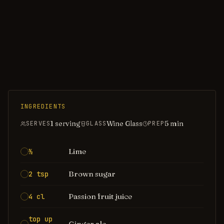
INGREDIENTS
1 serving
Wine Glass
5
min
SERVES
GLASS
PREP
Lime
½
Brown sugar
2 tsp
Passion fruit juice
4 cl
top up
Ginger ale