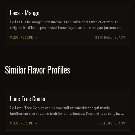
plaisir pour les papilles.
Lassi - Mango
OTHER / UNKNOWN
Le Lassi à la mangue est une boisson rafraîchissante et crémeuse
originaire d'Inde, préparée à base de yaourt, de mangue juteuse et
d'épices douces. Sa texture veloutée et son goût sucré en font un
VIEW RECIPE →
HIGHBALL GLASS
délice parfait pour accompagner des plats épicés ou simplement à
déguster seul. Ce cocktail exotique évoque des saveurs tropicales et
offre une pause rafraîchissante lors des journées cha
Similar Flavor Profiles
Lone Tree Cooler
ORDINARY DRINK
Le Lone Tree Cooler est un cocktail rafraîchissant qui marie
habilement des saveurs fruitées et herbacées. Préparé avec du gin, du
jus de citron frais et une touche de tonic, il évoque la légèreté d'une
VIEW RECIPE →
COLLINS GLASS
brise estivale sous l'ombre d'un arbre solitaire. Parfait pour une
soirée entre amis, il invite à la convivialité et à la détente.