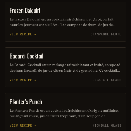
Frozen Daiquiri
ORDINARY DRINK
Le Frozen Daiquiri est un cocktail rafraîchissant et glacé, parfait
pour les journées ensoleillées. Il se compose de rhum, de jus de
citron vert frais et de sucre, le tout mélangé avec de la glace pilée
VIEW RECIPE →
CHAMPAGNE FLUTE
pour une texture onctueuse. Servi dans un verre à cocktail, il offre
une explosion de saveurs fruitées et acidulées.
Bacardi Cocktail
ORDINARY DRINK
Le Bacardi Cocktail est un mélange rafraîchissant et fruité, composé
de rhum Bacardi, de jus de citron frais et de grenadine. Ce cocktail
emblématique, souvent servi sur glace, évoque des saveurs
VIEW RECIPE →
COCKTAIL GLASS
tropicales et une ambiance estivale. Parfait pour les amateurs de
rhum, il séduit par sa simplicité et son goût délicat.
Planter’s Punch
COCKTAIL
Le Planter's Punch est un cocktail rafraîchissant d'origine antillaise,
mélangeant rhum, jus de fruits tropicaux, et un soupçon de
grenadine. Son goût sucré et fruité évoque les plages ensoleillées et
VIEW RECIPE →
HIGHBALL GLASS
les vacances exotiques. Parfait pour siroter lors d'une chaude