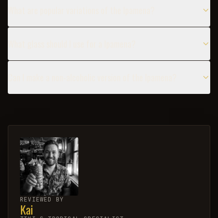
What are popular variations of the Ipamena?
What glass should I use for a Ipamena?
Can I make a non-alcoholic version of the Ipamena?
REVIEWED BY
Kai