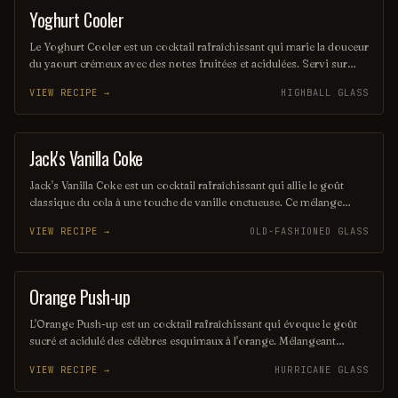
Yoghurt Cooler
OTHER / UNKNOWN
Le Yoghurt Cooler est un cocktail rafraîchissant qui marie la douceur
du yaourt crémeux avec des notes fruitées et acidulées. Servi sur
glace, il est parfait pour les chaudes journées d'été, offrant une
VIEW RECIPE →
HIGHBALL GLASS
expérience à la fois légère et délicieuse. Une touche d'herbes fraîches
peut rehausser ses saveurs, ajoutant une dimension aromatique
unique.
Jack's Vanilla Coke
OTHER / UNKNOWN
Jack's Vanilla Coke est un cocktail rafraîchissant qui allie le goût
classique du cola à une touche de vanille onctueuse. Ce mélange
savoureux est parfait pour ceux qui recherchent une boisson à la
VIEW RECIPE →
OLD-FASHIONED GLASS
fois douce et pétillante, idéale pour se détendre ou célébrer une
occasion spéciale. Laissez-vous séduire par cette fusion délicieuse
qui ravira vos papilles.
Orange Push-up
ORDINARY DRINK
L'Orange Push-up est un cocktail rafraîchissant qui évoque le goût
sucré et acidulé des célèbres esquimaux à l'orange. Mélangeant
vodka, liqueur d'orange et jus d'orange frais, il offre une expérience
VIEW RECIPE →
HURRICANE GLASS
fruitée et pétillante, parfaite pour les chaudes journées d'été. Servi
avec des glaçons et une touche de crème, ce cocktail est un véritable