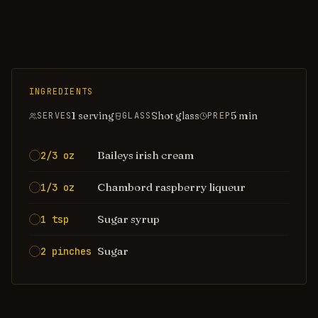
INGREDIENTS
1 serving
Shot glass
5
min
SERVES
GLASS
PREP
Baileys irish cream
2/3 oz
Chambord raspberry liqueur
1/3 oz
Sugar syrup
1 tsp
Sugar
2 pinches