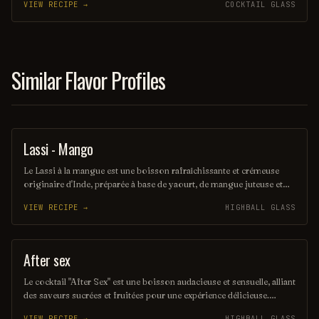
VIEW RECIPE →
COCKTAIL GLASS
crémeuse, parfaite pour les amateurs de douceurs. Ce cocktail est
idéal pour une soirée entre amis ou comme dessert liquide.
Similar Flavor Profiles
Lassi - Mango
OTHER / UNKNOWN
Le Lassi à la mangue est une boisson rafraîchissante et crémeuse
originaire d'Inde, préparée à base de yaourt, de mangue juteuse et
d'épices douces. Sa texture veloutée et son goût sucré en font un
VIEW RECIPE →
HIGHBALL GLASS
délice parfait pour accompagner des plats épicés ou simplement à
déguster seul. Ce cocktail exotique évoque des saveurs tropicales et
offre une pause rafraîchissante lors des journées cha
After sex
ORDINARY DRINK
Le cocktail "After Sex" est une boisson audacieuse et sensuelle, alliant
des saveurs sucrées et fruitées pour une expérience délicieuse.
Composé de vodka, de liqueur de framboise et de crème, il est servi
VIEW RECIPE →
HIGHBALL GLASS