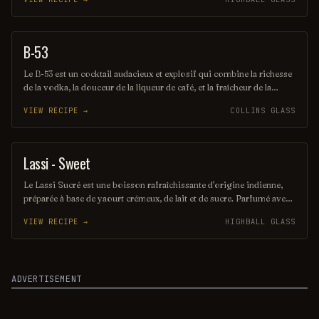
dans un verre élégant, parfait pour conclure une soirée romantique.
Sa couleur rose séduisante et sa texture onctueuse en font un
incontournable pour les amateurs de cocktails.
B-53
SHOT
Le B-53 est un cocktail audacieux et explosif qui combine la richesse
de la vodka, la douceur de la liqueur de café, et la fraîcheur de la
crème. Servi dans un verre à shooter, ce mélange séduisant offre
VIEW RECIPE →
COLLINS GLASS
une expérience gustative unique, parfaite pour les amateurs de
sensations fortes. Sa présentation captivante et ses saveurs
harmonieuses en font un incontournable pour les soirées festives.
Lassi - Sweet
OTHER / UNKNOWN
Le Lassi Sucré est une boisson rafraîchissante d'origine indienne,
préparée à base de yaourt crémeux, de lait et de sucre. Parfumé avec
des épices comme la cardamome ou des fruits comme la mangue, ce
VIEW RECIPE →
HIGHBALL GLASS
cocktail onctueux offre une douceur délicate et une texture veloutée,
parfaite pour accompagner des plats épicés ou simplement pour se
désaltérer.
ADVERTISEMENT