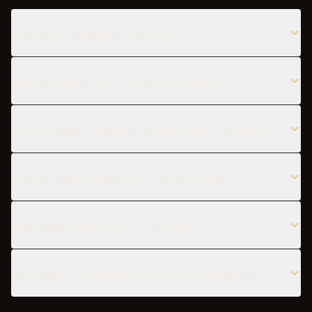
What does a Jam Donut taste like?
When is the best time to serve a Jam Donut?
Can I substitute the Baileys irish cream in a Jam Donut?
What are popular variations of the Jam Donut?
What glass should I use for a Jam Donut?
Can I make a non-alcoholic version of the Jam Donut?