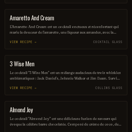
touche de crème légère couronne ce mélange savoureux, créant un
équilibre parfait entre café et fruits.
Amaretto And Cream
ORDINARY DRINK
L'Amaretto And Cream est un cocktail onctueux et réconfortant qui
marie la douceur de l'amaretto, une liqueur aux amandes, avec la
richesse de la crème. Servi sur glace, il offre une expérience
VIEW RECIPE →
COCKTAIL GLASS
gustative délicate et veloutée, parfaite pour les amateurs de saveurs
sucrées. Ce mélange harmonieux est idéal pour terminer une soirée
en beauté.
3 Wise Men
SHOT
Le cocktail "3 Wise Men" est un mélange audacieux de trois whiskies
emblématiques : Jack Daniel's, Johnnie Walker et Jim Beam. Servi
généralement sur glace, ce breuvage puissant et riche en saveurs est
VIEW RECIPE →
COLLINS GLASS
parfait pour ceux qui apprécient les spiritueux intenses. Sa simplicité
en fait un choix populaire pour les amateurs de cocktails classiques.
Almond Joy
ORDINARY DRINK
Le cocktail "Almond Joy" est une délicieuse fusion de saveurs qui
évoque la célèbre barre chocolatée. Composé de crème de coco, de
liqueur d'amande et de chocolat, il offre une expérience sucrée et