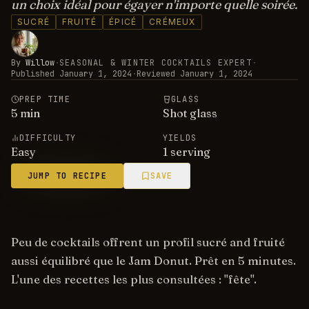
un choix idéal pour égayer n'importe quelle soirée.
SUCRÉ
FRUITÉ
ÉPICÉ
CRÉMEUX
By
Willow
·
SEASONAL & WINTER COCKTAILS EXPERT
·
Published
January 1, 2024
·
Reviewed
January 1, 2024
PREP TIME
GLASS
5
min
Shot glass
DIFFICULTY
YIELDS
Easy
1 serving
JUMP TO RECIPE
SAVE
Peu de cocktails offrent un profil sucré and fruité
aussi équilibré que le Jam Donut. Prêt en 5 minutes.
L'une des recettes les plus consultées : "fête".