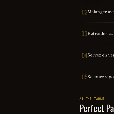
02
Mélanger ave
03
Refroidissez
04
Servez en ve
05
Secouez vigo
AT THE TABLE
Perfect Pa