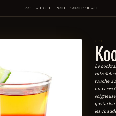
COCKTAILS
SPIRITS
GUIDES
ABOUT
CONTACT
Koo
SHOT
Le cocktai
rafraîchis
touche d'a
un verre é
soigneuse
gustative 
les chaude