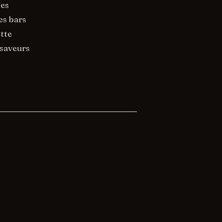
nes
es bars
tte
saveurs