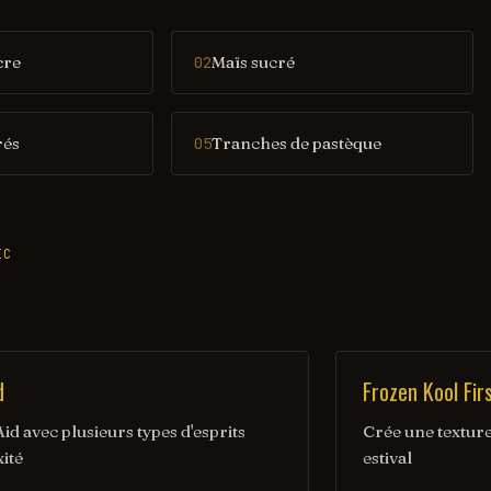
cre
Maïs sucré
02
rés
Tranches de pastèque
05
IC
d
Frozen Kool Fir
d avec plusieurs types d'esprits
Crée une texture 
ité
estival