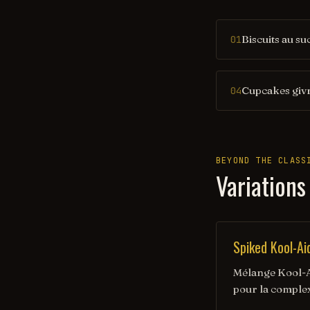
Biscuits au su
01
Cupcakes giv
04
BEYOND THE CLASS
Variations
Spiked Kool-Ai
Mélange Kool-Ai
pour la complex