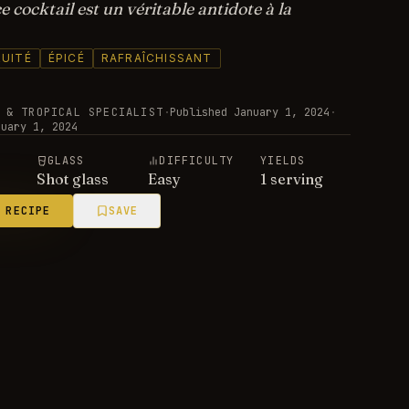
ce cocktail est un véritable antidote à la
RUITÉ
ÉPICÉ
RAFRAÎCHISSANT
 & TROPICAL SPECIALIST
·
Published
January 1, 2024
·
nuary 1, 2024
E
GLASS
DIFFICULTY
YIELDS
Shot glass
Easy
1 serving
 RECIPE
SAVE