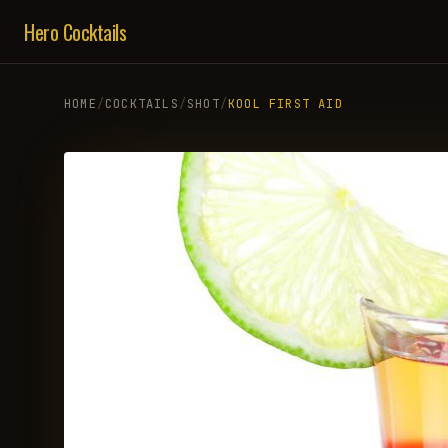
Hero Cocktails
HOME
/
COCKTAILS
/
SHOT
/
KOOL FIRST AID