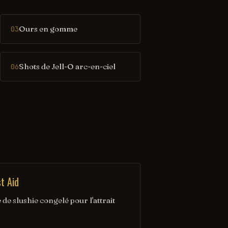
Ours en gomme
03
Shots de Jell-O arc-en-ciel
06
st Aid
de slushie congelé pour l'attrait