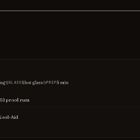
ing
Shot glass
5
min
GLASS
PREP
151 proof rum
Kool-Aid