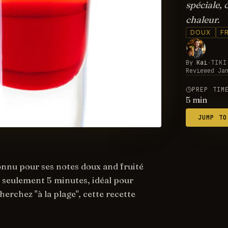
spéciale, 
chaleur.
DOUX
F
By
Kai
·
TIKI
Reviewed
Ja
PREP TIM
5
min
JUMP TO
connu pour ses notes doux and fruité
n seulement 5 minutes, idéal pour
cherchez "à la plage", cette recette