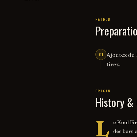
METHOD
Preparati
01
Ajoutez du 
tirez.
ORIGIN
History & 
L
e Kool Fi
des bars 