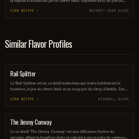
la tequila à l'acidité du jus de citron frais. Équilibré avec un peu de
sirop simple et souvent agrémenté d'un blanc d'œuf pour une texture
VIEW RECIPE →
WHISKEY SOUR GLASS
veloutée, il offre une expérience gustative à la fois vive et onctueuse.
Parfait pour les amateurs de cocktails qui recherchent une touche
mexicaine dans leur verre.
Similar Flavor Profiles
Rail Splitter
COCKTAIL
Le Rail Splitter est un cocktail audacieux qui marie habilement le
bourbon, le jus de citron frais et un soupçon de sirop d'érable. Servi
sur glace, il offre une expérience à la fois douce et réconfortante,
VIEW RECIPE →
HIGHBALL GLASS
évoquant les saveurs rustiques du terroir américain. Parfait pour les
amateurs de cocktails classiques revisités, il saura séduire vos
papilles.
The Jimmy Conway
COCKTAIL
Le cocktail 'The Jimmy Conway' est une délicieuse fusion de
saveurs, alliant le bourbon riche et velouté à une touche de vermouth