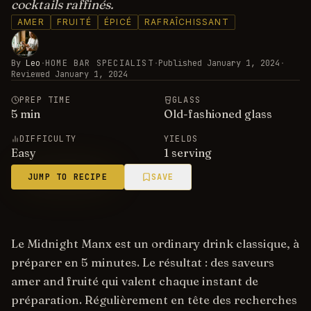
cocktails raffinés.
AMER
FRUITÉ
ÉPICÉ
RAFRAÎCHISSANT
By
Leo
·
HOME BAR SPECIALIST
·
Published
January 1, 2024
·
Reviewed
January 1, 2024
PREP TIME
GLASS
5
min
Old-fashioned glass
DIFFICULTY
YIELDS
Easy
1 serving
JUMP TO RECIPE
SAVE
Le Midnight Manx est un ordinary drink classique, à
préparer en 5 minutes. Le résultat : des saveurs
amer and fruité qui valent chaque instant de
préparation. Régulièrement en tête des recherches