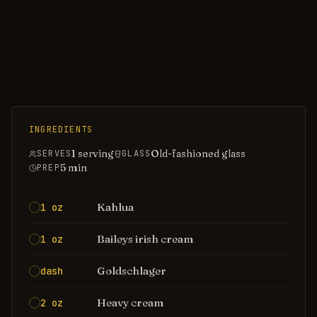
INGREDIENTS
1 serving
Old-fashioned glass
SERVES
GLASS
5
min
PREP
Kahlua
1 oz
Baileys irish cream
1 oz
Goldschlager
dash
Heavy cream
2 oz