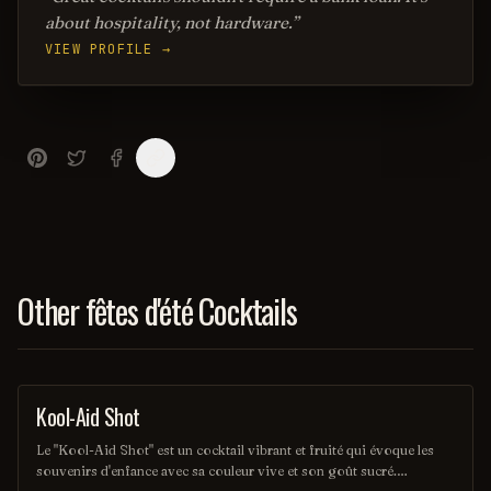
about hospitality, not hardware.
VIEW PROFILE →
Other fêtes d'été Cocktails
Kool-Aid Shot
SHOT
Le "Kool-Aid Shot" est un cocktail vibrant et fruité qui évoque les
souvenirs d'enfance avec sa couleur vive et son goût sucré.