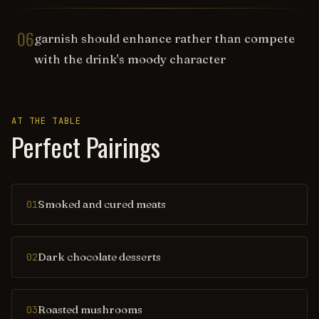
06
garnish should enhance rather than compete
with the drink's moody character
AT THE TABLE
Perfect Pairings
Smoked and cured meats
01
Dark chocolate desserts
02
Roasted mushrooms
03