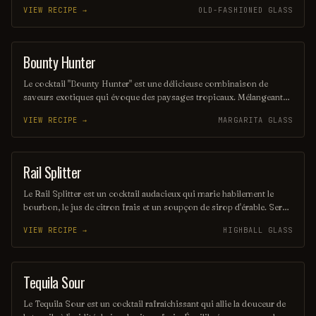
Mélangeant des liqueurs aux saveurs de fruits et une touche de Kool-
VIEW RECIPE →
OLD-FASHIONED GLASS
Aid, ce shot rafraîchissant est parfait pour les fêtes et les soirées
entre amis. Sa simplicité et son côté ludique en font un choix
populaire pour ceux qui cherchent à s'amuser.
Bounty Hunter
COCKTAIL
Le cocktail "Bounty Hunter" est une délicieuse combinaison de
saveurs exotiques qui évoque des paysages tropicaux. Mélangeant
des notes de rhum, de noix de coco et d'agrumes, il offre une
VIEW RECIPE →
MARGARITA GLASS
expérience rafraîchissante et envoûtante, parfaite pour les amateurs
de cocktails d'été. Sa présentation colorée et son goût unique en
font un véritable trésor à découvrir.
Rail Splitter
COCKTAIL
Le Rail Splitter est un cocktail audacieux qui marie habilement le
bourbon, le jus de citron frais et un soupçon de sirop d'érable. Servi
sur glace, il offre une expérience à la fois douce et réconfortante,
VIEW RECIPE →
HIGHBALL GLASS
évoquant les saveurs rustiques du terroir américain. Parfait pour les
amateurs de cocktails classiques revisités, il saura séduire vos
papilles.
Tequila Sour
ORDINARY DRINK
Le Tequila Sour est un cocktail rafraîchissant qui allie la douceur de