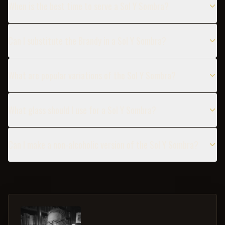
When is the best time to serve a Sol Y Sombra?
Can I substitute the Brandy in a Sol Y Sombra?
What are popular variations of the Sol Y Sombra?
What glass should I use for a Sol Y Sombra?
Can I make a non-alcoholic version of the Sol Y Sombra?