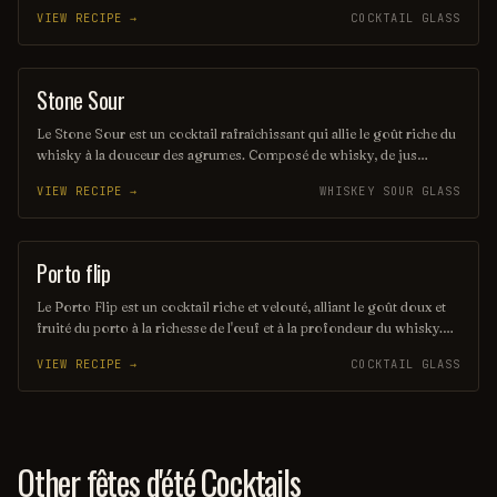
mentholées. Servi généralement sur glace ou en tant que cocktail
VIEW RECIPE →
COCKTAIL GLASS
sec, il est apprécié pour son goût unique et sa capacité à rafraîchir le
palais. Ce mélange élégant est souvent dégusté en digestif après un
repas.
Stone Sour
ORDINARY DRINK
Le Stone Sour est un cocktail rafraîchissant qui allie le goût riche du
whisky à la douceur des agrumes. Composé de whisky, de jus
d'orange frais et de sirop de grenadine, il offre un équilibre parfait
VIEW RECIPE →
WHISKEY SOUR GLASS
entre acidité et douceur. Servi sur glace, ce mélange séduisant est
idéal pour les amateurs de cocktails fruités.
Porto flip
ORDINARY DRINK
Le Porto Flip est un cocktail riche et velouté, alliant le goût doux et
fruité du porto à la richesse de l'œuf et à la profondeur du whisky.
Ce mélange crémeux est souvent agrémenté d'une touche de
VIEW RECIPE →
COCKTAIL GLASS
muscade, offrant une expérience gustative réconfortante et élégante.
Parfait pour les soirées d'hiver, il séduit par son équilibre subtil
entre douceur et chaleur.
Other fêtes d'été Cocktails