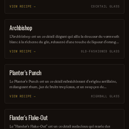
d'un soupçon d'amer, il offre une expérience gustative chaleureuse et
VIEW RECIPE →
COCKTAIL GLASS
réconfortante, parfaite pour les soirées entre amis. Sa présentation
raffinée en fait un choix idéal pour ceux qui apprécient les cocktails
classiques revisités.
Archbishop
ORDINARY DRINK
L'Archbishop est un cocktail élégant qui allie la douceur du vermouth
blanc à la richesse du gin, rehaussé d'une touche de liqueur d'orange.
Servi frais, ce mélange raffiné offre une expérience gustative
VIEW RECIPE →
OLD-FASHIONED GLASS
délicate et aromatique, parfaite pour les amateurs de cocktails
sophistiqués. Sa présentation soignée en fait également un choix
idéal pour les occasions spéciales.
Planter’s Punch
COCKTAIL
Le Planter's Punch est un cocktail rafraîchissant d'origine antillaise,
mélangeant rhum, jus de fruits tropicaux, et un soupçon de
grenadine. Son goût sucré et fruité évoque les plages ensoleillées et
VIEW RECIPE →
HIGHBALL GLASS
les vacances exotiques. Parfait pour siroter lors d'une chaude
journée d'été, il incarne l'esprit des Caraïbes.
Flander's Flake-Out
ORDINARY DRINK
Le "Flander's Flake-Out" est un cocktail audacieux qui marie des