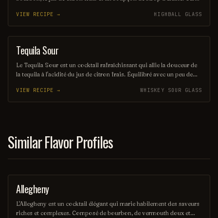
sur glace, il offre une expérience à la fois douce et réconfortante,
VIEW RECIPE →
HIGHBALL GLASS
évoquant les saveurs rustiques du terroir américain. Parfait pour les
amateurs de cocktails classiques revisités, il saura séduire vos
papilles.
Tequila Sour
ORDINARY DRINK
Le Tequila Sour est un cocktail rafraîchissant qui allie la douceur de
la tequila à l'acidité du jus de citron frais. Équilibré avec un peu de
sirop simple et souvent agrémenté d'un blanc d'œuf pour une texture
VIEW RECIPE →
WHISKEY SOUR GLASS
veloutée, il offre une expérience gustative à la fois vive et onctueuse.
Parfait pour les amateurs de cocktails qui recherchent une touche
mexicaine dans leur verre.
Similar Flavor Profiles
Allegheny
ORDINARY DRINK
L'Allegheny est un cocktail élégant qui marie habilement des saveurs
riches et complexes. Composé de bourbon, de vermouth doux et