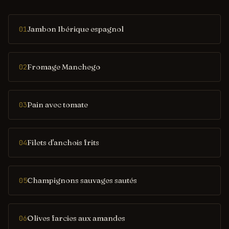
Jambon Ibérique espagnol
01
Fromage Manchego
02
Pain avec tomate
03
Filets d'anchois frits
04
Champignons sauvages sautés
05
Olives farcies aux amandes
06