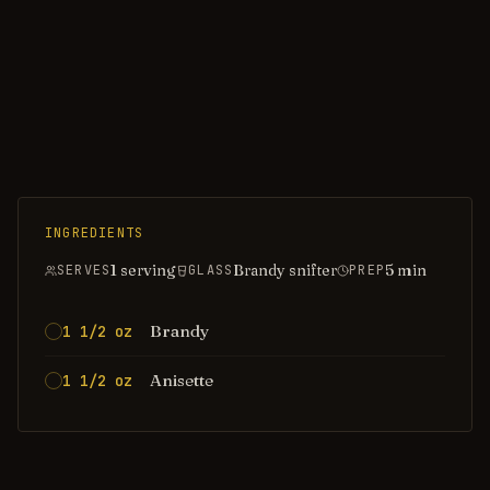
INGREDIENTS
1 serving
Brandy snifter
5
min
SERVES
GLASS
PREP
Brandy
1 1/2 oz
Anisette
1 1/2 oz