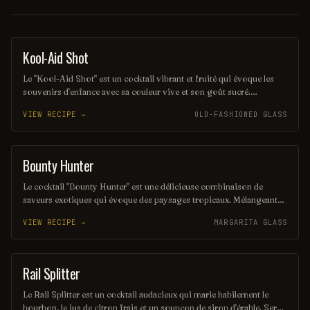
Kool-Aid Shot
SHOT
Le "Kool-Aid Shot" est un cocktail vibrant et fruité qui évoque les
souvenirs d'enfance avec sa couleur vive et son goût sucré.
Mélangeant des liqueurs aux saveurs de fruits et une touche de Kool-
VIEW RECIPE →
OLD-FASHIONED GLASS
Aid, ce shot rafraîchissant est parfait pour les fêtes et les soirées
entre amis. Sa simplicité et son côté ludique en font un choix
populaire pour ceux qui cherchent à s'amuser.
Bounty Hunter
COCKTAIL
Le cocktail "Bounty Hunter" est une délicieuse combinaison de
saveurs exotiques qui évoque des paysages tropicaux. Mélangeant
des notes de rhum, de noix de coco et d'agrumes, il offre une
VIEW RECIPE →
MARGARITA GLASS
expérience rafraîchissante et envoûtante, parfaite pour les amateurs
de cocktails d'été. Sa présentation colorée et son goût unique en
font un véritable trésor à découvrir.
Rail Splitter
COCKTAIL
Le Rail Splitter est un cocktail audacieux qui marie habilement le
bourbon, le jus de citron frais et un soupçon de sirop d'érable. Servi