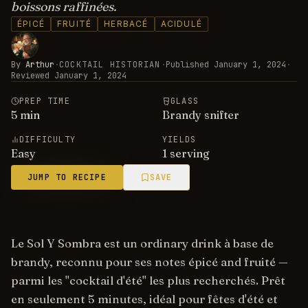
boissons raffinées.
ÉPICÉ
FRUITÉ
HERBACÉ
ACIDULÉ
By
Arthur
·
COCKTAIL HISTORIAN
·
Published
January 1, 2024
·
Reviewed
January 1, 2024
PREP TIME
GLASS
5
min
Brandy snifter
DIFFICULTY
YIELDS
Easy
1 serving
JUMP TO RECIPE
SAVE
Le Sol Y Sombra est un ordinary drink à base de
brandy, reconnu pour ses notes épicé and fruité —
parmi les "cocktail d'été" les plus recherchés. Prêt
en seulement 5 minutes, idéal pour fêtes d'été et