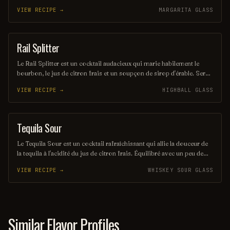
des notes de rhum, de noix de coco et d'agrumes, il offre une
VIEW RECIPE →
MARGARITA GLASS
expérience rafraîchissante et envoûtante, parfaite pour les amateurs
de cocktails d'été. Sa présentation colorée et son goût unique en
font un véritable trésor à découvrir.
Rail Splitter
COCKTAIL
Le Rail Splitter est un cocktail audacieux qui marie habilement le
bourbon, le jus de citron frais et un soupçon de sirop d'érable. Servi
sur glace, il offre une expérience à la fois douce et réconfortante,
VIEW RECIPE →
HIGHBALL GLASS
évoquant les saveurs rustiques du terroir américain. Parfait pour les
amateurs de cocktails classiques revisités, il saura séduire vos
papilles.
Tequila Sour
ORDINARY DRINK
Le Tequila Sour est un cocktail rafraîchissant qui allie la douceur de
la tequila à l'acidité du jus de citron frais. Équilibré avec un peu de
sirop simple et souvent agrémenté d'un blanc d'œuf pour une texture
VIEW RECIPE →
WHISKEY SOUR GLASS
veloutée, il offre une expérience gustative à la fois vive et onctueuse.
Parfait pour les amateurs de cocktails qui recherchent une touche
mexicaine dans leur verre.
Similar Flavor Profiles