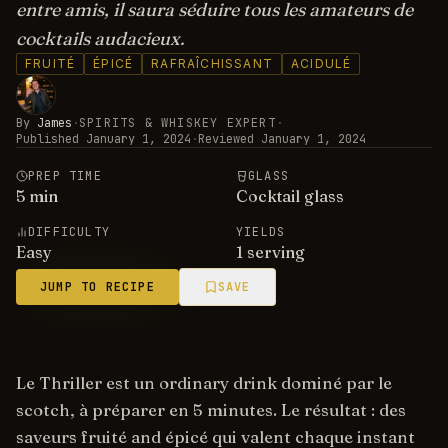
entre amis, il saura séduire tous les amateurs de
cocktails audacieux.
FRUITÉ
ÉPICÉ
RAFRAÎCHISSANT
ACIDULÉ
By
James
·
SPIRITS & WHISKEY EXPERT
·
Published
January 1, 2024
·
Reviewed
January 1, 2024
PREP TIME
GLASS
5
min
Cocktail glass
DIFFICULTY
YIELDS
Easy
1 serving
JUMP TO RECIPE
SAVE
Le Thriller est un ordinary drink dominé par le
scotch, à préparer en 5 minutes. Le résultat : des
saveurs fruité and épicé qui valent chaque instant