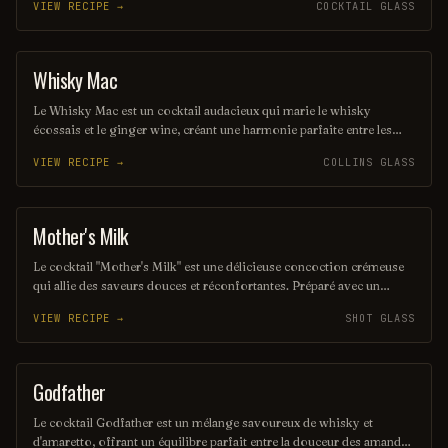
VIEW RECIPE →
COCKTAIL GLASS
garniture de zeste d'orange, il évoque les paysages pittoresques des
Highlands écossais. Ce mélange harmonieux est parfait pour ceux
qui recherchent une expérience gustative unique et raffinée.
Whisky Mac
ORDINARY DRINK
Le Whisky Mac est un cocktail audacieux qui marie le whisky
écossais et le ginger wine, créant une harmonie parfaite entre les
saveurs riches et épicées. Servi sur glace, il offre une expérience
VIEW RECIPE →
COLLINS GLASS
chaleureuse et réconfortante, idéale pour les amateurs de whisky. Ce
mélange simple mais savoureux est parfait pour une soirée entre
amis ou un moment de détente.
Mother's Milk
SHOT
Le cocktail "Mother's Milk" est une délicieuse concoction crémeuse
qui allie des saveurs douces et réconfortantes. Préparé avec un
mélange de liqueurs riches et de crème, il évoque une sensation de
VIEW RECIPE →
SHOT GLASS
douceur et de chaleur, parfait pour être savouré lors d'une soirée
tranquille. Cette boisson unique séduira les amateurs de cocktails à la
recherche d'une expérience gustative mémorable.
Godfather
ORDINARY DRINK
Le cocktail Godfather est un mélange savoureux de whisky et
d'amaretto, offrant un équilibre parfait entre la douceur des amandes