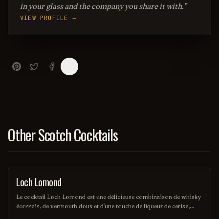
in your glass and the company you share it with.
VIEW PROFILE →
Other Scotch Cocktails
Loch Lomond
ORDINARY DRINK
Le cocktail Loch Lomond est une délicieuse combinaison de whisky
écossais, de vermouth doux et d'une touche de liqueur de cerise,
offrant une saveur riche et complexe. Servi sur glace avec une