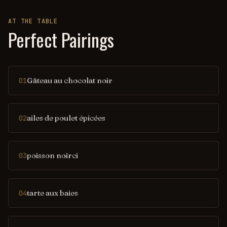
AT THE TABLE
Perfect Pairings
Gâteau au chocolat noir
01
ailes de poulet épicées
02
poisson noirci
03
tarte aux baies
04