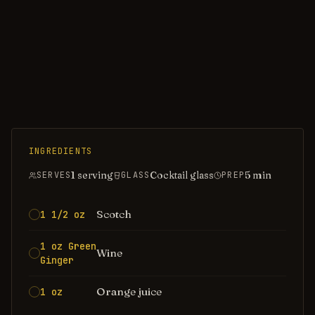
INGREDIENTS
1 serving
Cocktail glass
5
min
SERVES
GLASS
PREP
Scotch
1 1/2 oz
1 oz Green
Wine
Ginger
Orange juice
1 oz