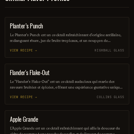
Planter’s Punch
COCKTAIL
Le Planter's Punch est un cocktail rafraîchissant d'origine antillaise,
mélangeant rhum, jus de fruits tropicaux, et un soupçon de
grenadine. Son goût sucré et fruité évoque les plages ensoleillées et
VIEW RECIPE →
HIGHBALL GLASS
les vacances exotiques. Parfait pour siroter lors d'une chaude
journée d'été, il incarne l'esprit des Caraïbes.
Flander's Flake-Out
ORDINARY DRINK
Le "Flander's Flake-Out" est un cocktail audacieux qui marie des
saveurs fruitées et épicées, offrant une expérience gustative unique.
Avec une base de gin infusé aux agrumes, ce mélange est rehaussé
VIEW RECIPE →
COLLINS GLASS
d'un soupçon de liqueur de fleur de sureau et d'un zeste de citron,
créant une harmonie parfaite entre fraîcheur et complexité. Idéal
pour les soirées d'été, il saura séduire les
Apple Grande
PUNCH / PARTY DRINK
L'Apple Grande est un cocktail rafraîchissant qui allie la douceur du
cidre de pomme à une touche de vodka et de liqueur de pomme.