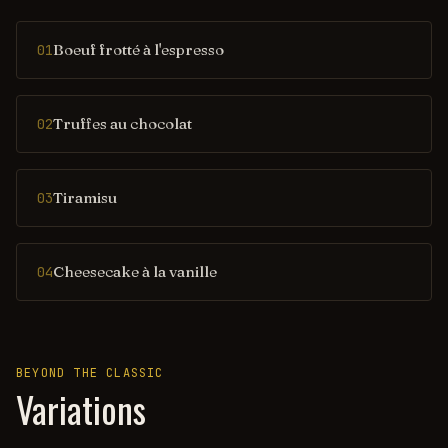
Boeuf frotté à l'espresso
01
Truffes au chocolat
02
Tiramisu
03
Cheesecake à la vanille
04
BEYOND THE CLASSIC
Variations