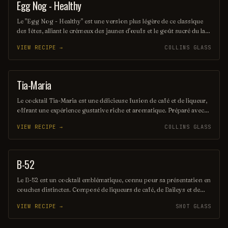
Egg Nog - Healthy
PUNCH / PARTY DRINK
Le "Egg Nog - Healthy" est une version plus légère de ce classique
des fêtes, alliant le crémeux des jaunes d'œufs et le goût sucré du lait
d'amande. Édulcoré naturellement avec du miel ou du sirop d'érable,
VIEW RECIPE →
COLLINS GLASS
il offre une délicieuse alternative festive, riche en saveurs tout en
étant plus sain. Parfait pour célébrer sans culpabilité !
Tia-Maria
HOMEMADE LIQUEUR
Le cocktail Tia-Maria est une délicieuse fusion de café et de liqueur,
offrant une expérience gustative riche et aromatique. Préparé avec
de la liqueur Tia Maria, du rhum et souvent agrémenté de crème, il
VIEW RECIPE →
COLLINS GLASS
séduit par son équilibre parfait entre douceur et intensité. Idéal pour
les amateurs de café, ce cocktail est aussi un excellent choix pour une
soirée entre amis.
B-52
SHOT
Le B-52 est un cocktail emblématique, connu pour sa présentation en
couches distinctes. Composé de liqueurs de café, de Baileys et de
Grand Marnier, ce mélange sucré et crémeux est souvent flambé
VIEW RECIPE →
SHOT GLASS
avant d'être dégusté, offrant une expérience à la fois visuelle et
gustative.