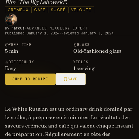
film "The Big Lebowski".
CRÉMEUX
CAFÉ
SUCRÉ
VELOUTÉ
By
Marcus
·
ADVANCED MIXOLOGY EXPERT
·
Published
January 1, 2024
·
Reviewed
January 1, 2024
PREP TIME
GLASS
5
min
Old-fashioned glass
DIFFICULTY
YIELDS
Easy
1 serving
JUMP TO RECIPE
SAVE
Le White Russian est un ordinary drink dominé par
le vodka, à préparer en 5 minutes. Le résultat : des
saveurs crémeux and café qui valent chaque instant
de préparation. Régulièrement en tête des