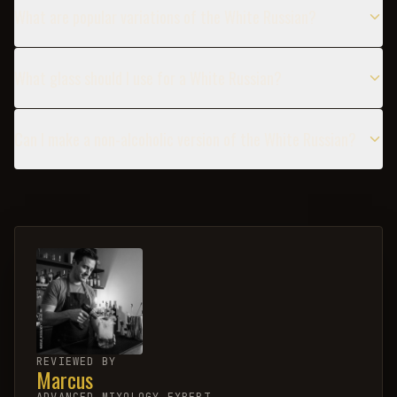
What are popular variations of the White Russian?
What glass should I use for a White Russian?
Can I make a non-alcoholic version of the White Russian?
REVIEWED BY
Marcus