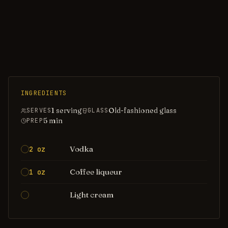
INGREDIENTS
1 serving
Old-fashioned glass
SERVES
GLASS
5
min
PREP
Vodka
2 oz
Coffee liqueur
1 oz
Light cream