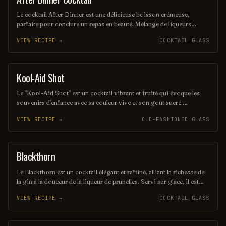
Le cocktail After Dinner est une délicieuse boisson crémeuse,
parfaite pour conclure un repas en beauté. Mélange de liqueurs
raffinées et d'ingrédients aromatiques, il offre une expérience
VIEW RECIPE →
COCKTAIL GLASS
gustative riche et réconfortante, idéale pour se détendre après un
bon dîner.
Kool-Aid Shot
SHOT
Le "Kool-Aid Shot" est un cocktail vibrant et fruité qui évoque les
souvenirs d'enfance avec sa couleur vive et son goût sucré.
Mélangeant des liqueurs aux saveurs de fruits et une touche de Kool-
VIEW RECIPE →
OLD-FASHIONED GLASS
Aid, ce shot rafraîchissant est parfait pour les fêtes et les soirées
entre amis. Sa simplicité et son côté ludique en font un choix
populaire pour ceux qui cherchent à s'amuser.
Blackthorn
ORDINARY DRINK
Le Blackthorn est un cocktail élégant et raffiné, alliant la richesse de
la gin à la douceur de la liqueur de prunelles. Servi sur glace, il est
souvent agrémenté d'un zeste de citron pour une touche d'acidité qui
VIEW RECIPE →
COCKTAIL GLASS
équilibre parfaitement les saveurs. Ce mélange savoureux évoque
des notes fruitées et épicées, parfait pour les amateurs de cocktails
classiques.