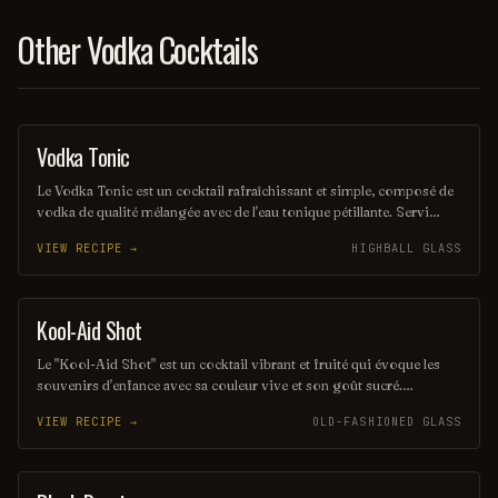
Other Vodka Cocktails
Vodka Tonic
COCKTAIL
Le Vodka Tonic est un cocktail rafraîchissant et simple, composé de
vodka de qualité mélangée avec de l'eau tonique pétillante. Servi
généralement avec une tranche de citron ou de lime, il est parfait
VIEW RECIPE →
HIGHBALL GLASS
pour ceux qui recherchent une boisson légère et désaltérante. Idéal
pour toute occasion, ce classique des bars séduit par sa simplicité et
son goût équilibré.
Kool-Aid Shot
SHOT
Le "Kool-Aid Shot" est un cocktail vibrant et fruité qui évoque les
souvenirs d'enfance avec sa couleur vive et son goût sucré.
Mélangeant des liqueurs aux saveurs de fruits et une touche de Kool-
VIEW RECIPE →
OLD-FASHIONED GLASS
Aid, ce shot rafraîchissant est parfait pour les fêtes et les soirées
entre amis. Sa simplicité et son côté ludique en font un choix
populaire pour ceux qui cherchent à s'amuser.