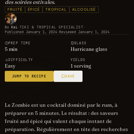
des soirées estivales.
FRUITÉ
ÉPICÉ
TROPICAL
ALCOOLISÉ
By
Kai
·
TIKI & TROPICAL SPECIALIST
·
Published
January 1, 2024
·
Reviewed
January 1, 2024
PREP TIME
GLASS
5
min
Hurricane glass
DIFFICULTY
YIELDS
Easy
1 serving
JUMP TO RECIPE
SAVE
Le Zombie est un cocktail dominé par le rum, à
préparer en 5 minutes. Le résultat : des saveurs
fruité and épicé qui valent chaque instant de
préparation. Régulièrement en tête des recherches