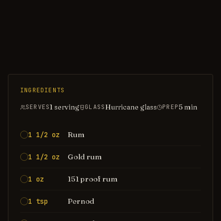
INGREDIENTS
1 serving
Hurricane glass
5
min
SERVES
GLASS
PREP
Rum
1 1/2 oz
Gold rum
1 1/2 oz
151 proof rum
1 oz
Pernod
1 tsp