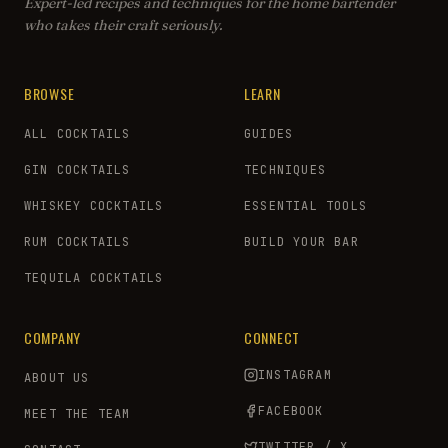
Expert-led recipes and techniques for the home bartender
who takes their craft seriously.
BROWSE
LEARN
ALL COCKTAILS
GUIDES
GIN COCKTAILS
TECHNIQUES
WHISKEY COCKTAILS
ESSENTIAL TOOLS
RUM COCKTAILS
BUILD YOUR BAR
TEQUILA COCKTAILS
COMPANY
CONNECT
INSTAGRAM
ABOUT US
FACEBOOK
MEET THE TEAM
TWITTER / X