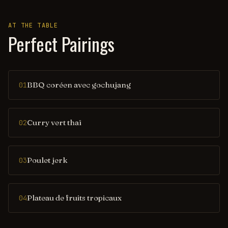
AT THE TABLE
Perfect Pairings
BBQ coréen avec gochujang
01
Curry vert thaï
02
Poulet jerk
03
Plateau de fruits tropicaux
04