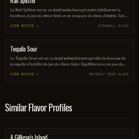
Rail Splitter
Le Rail Splitter est un cocktail audacieux qui marie habilement le
bourbon, le jus de citron frais et un soupçon de sirop d'érable. Servi
sur glace, il offre une expérience à la fois douce et réconfortante,
VIEW RECIPE →
HIGHBALL GLASS
évoquant les saveurs rustiques du terroir américain. Parfait pour les
amateurs de cocktails classiques revisités, il saura séduire vos
papilles.
Tequila Sour
ORDINARY DRINK
Le Tequila Sour est un cocktail rafraîchissant qui allie la douceur de
la tequila à l'acidité du jus de citron frais. Équilibré avec un peu de
sirop simple et souvent agrémenté d'un blanc d'œuf pour une texture
VIEW RECIPE →
WHISKEY SOUR GLASS
veloutée, il offre une expérience gustative à la fois vive et onctueuse.
Parfait pour les amateurs de cocktails qui recherchent une touche
mexicaine dans leur verre.
Similar Flavor Profiles
A Gilligan's Island
COCKTAIL