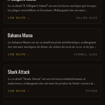
Le cocktail "A Gilligan's Island" est une boisson exotique qui évoque
les plages ensoleillées et l'aventure. Mélangeant des saveurs
tropicales de rhum, de noix de coco et d'ananas, il transporte vos
VIEW RECIPE →
COLLINS GLASS
papilles vers une île paradisiaque. Parfait pour une soirée estivale ou
un moment de détente, ce cocktail est un véritable voyage gustatif.
Bahama Mama
COCKTAIL
La Bahama Mama est un cocktail tropical emblématique, mélangeant
des saveurs exotiques de rhum, de crème de noix de coco et de jus
d'ananas. Servie généralement dans un verre haut, elle évoque des
VIEW RECIPE →
HIGHBALL GLASS
plages ensoleillées et des vacances paradisiaques. Sa garniture de
fruits frais ajoute une touche colorée et rafraîchissante.
Shark Attack
COCKTAIL
Le cocktail "Shark Attack" est une boisson rafraîchissante et
audacieuse, mélangeant des saveurs tropicales de fruits comme la
noix de coco et l'ananas, avec une touche de bleu curaçao pour une
VIEW RECIPE →
PITCHER
couleur vibrante. Servi avec des glaçons et souvent décoré de fruits
frais, il évoque l'excitation des mers tropicales tout en offrant une
expérience gustative inoubliable. Parfait pour les soirées d'été et les