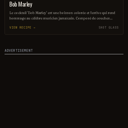
fêtes sur la plage
Bob Marley
SHOT
Le cocktail 'Bob Marley' est une boisson colorée et festive qui rend
hommage au célèbre musicien jamaïcain. Composé de couches
vibrantes de rhum, de liqueurs de fruits et de jus, il évoque les
VIEW RECIPE →
SHOT GLASS
couleurs emblématiques du drapeau jamaïcain. Ce cocktail
rafraîchissant et tropical est parfait pour célébrer l'esprit de la
musique reggae.
ADVERTISEMENT