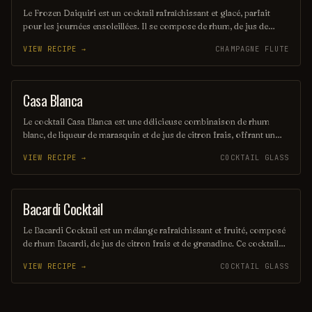
Le Frozen Daiquiri est un cocktail rafraîchissant et glacé, parfait
pour les journées ensoleillées. Il se compose de rhum, de jus de
citron vert frais et de sucre, le tout mélangé avec de la glace pilée
VIEW RECIPE →
CHAMPAGNE FLUTE
pour une texture onctueuse. Servi dans un verre à cocktail, il offre
une explosion de saveurs fruitées et acidulées.
Casa Blanca
ORDINARY DRINK
Le cocktail Casa Blanca est une délicieuse combinaison de rhum
blanc, de liqueur de marasquin et de jus de citron frais, offrant un
équilibre parfait entre douceur et acidité. Servi sur glace, il évoque
VIEW RECIPE →
COCKTAIL GLASS
des saveurs exotiques et rafraîchissantes, idéal pour les soirées d'été.
Sa présentation élégante en fait un choix sophistiqué pour les
amateurs de cocktails.
Bacardi Cocktail
ORDINARY DRINK
Le Bacardi Cocktail est un mélange rafraîchissant et fruité, composé
de rhum Bacardi, de jus de citron frais et de grenadine. Ce cocktail
emblématique, souvent servi sur glace, évoque des saveurs
VIEW RECIPE →
COCKTAIL GLASS
tropicales et une ambiance estivale. Parfait pour les amateurs de
rhum, il séduit par sa simplicité et son goût délicat.