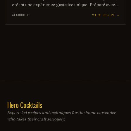
créant une expérience gustative unique. Préparé avec
du rhum, du jus de citron vert et une touche de sirop de
ALCOHOLIC
VIEW RECIPE →
grenadine, ce cocktail évoque l'ambiance des côtes
ensoleillées et des soirées estivales. Parfait pour se
détendre, il est un incontournable des apéritifs en bord
de mer.
Hero Cocktails
Expert-led recipes and techniques for the home bartender
who takes their craft seriously.