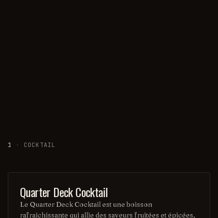
1
·
COCKTAIL
ORDINARY DRINK
Quarter Deck Cocktail
Le Quarter Deck Cocktail est une boisson
rafraîchissante qui allie des saveurs fruitées et épicées,