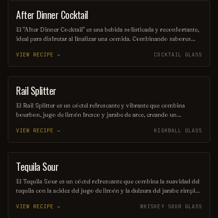
After Dinner Cocktail
ORDINARY DRINK
El "After Dinner Cocktail" es una bebida sofisticada y reconfortante,
ideal para disfrutar al finalizar una comida. Combinando sabores
como el café, el licor y un toque de crema, este cóctel ofrece una
VIEW RECIPE →
COCKTAIL GLASS
experiencia placentera que invita a la conversación y el relax.
Perfecto para los amantes de los sabores intensos y dulces.
Rail Splitter
COCKTAIL
El Rail Splitter es un cóctel refrescante y vibrante que combina
bourbon, jugo de limón fresco y jarabe de arce, creando un
equilibrio perfecto entre lo dulce y lo ácido. Decorado con una
VIEW RECIPE →
HIGHBALL GLASS
rodaja de limón y una ramita de menta, este trago es ideal para
disfrutar en una tarde soleada. Su nombre rinde homenaje al famoso
presidente estadounidense Abraham Lincoln, conocido como el
"Rail Splitter".
Tequila Sour
ORDINARY DRINK
El Tequila Sour es un cóctel refrescante que combina la suavidad del
tequila con la acidez del jugo de limón y la dulzura del jarabe simple.
Se agita con hielo y se sirve en un vaso corto, a menudo adornado
VIEW RECIPE →
WHISKEY SOUR GLASS
con una rodaja de limón o una cereza. Su equilibrio entre sabores