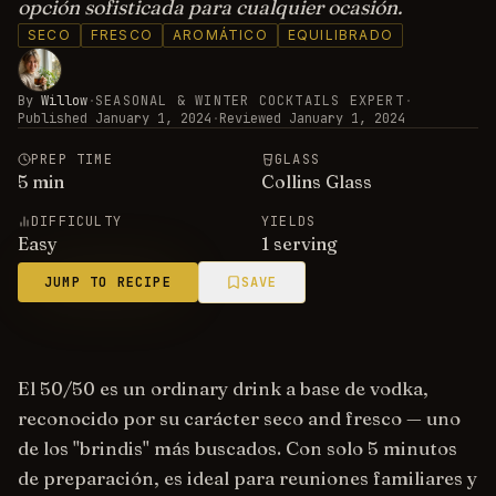
opción sofisticada para cualquier ocasión.
SECO
FRESCO
AROMÁTICO
EQUILIBRADO
By
Willow
·
SEASONAL & WINTER COCKTAILS EXPERT
·
Published
January 1, 2024
·
Reviewed
January 1, 2024
PREP TIME
GLASS
5
min
Collins Glass
DIFFICULTY
YIELDS
Easy
1 serving
JUMP TO RECIPE
SAVE
El 50/50 es un ordinary drink a base de vodka,
reconocido por su carácter seco and fresco — uno
de los "brindis" más buscados. Con solo 5 minutos
de preparación, es ideal para reuniones familiares y