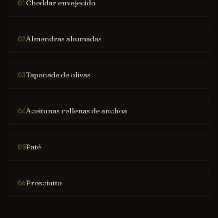
Cheddar envejecido
01
Almendras ahumadas
02
Tapenade de olivas
03
Aceitunas rellenas de anchoa
04
Paté
05
Prosciutto
06