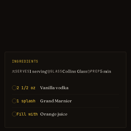
INGREDIENTS
1 serving
Collins Glass
5
min
SERVES
GLASS
PREP
Vanilla vodka
2 1/2 oz
Grand Marnier
1 splash
Orange juice
Fill with