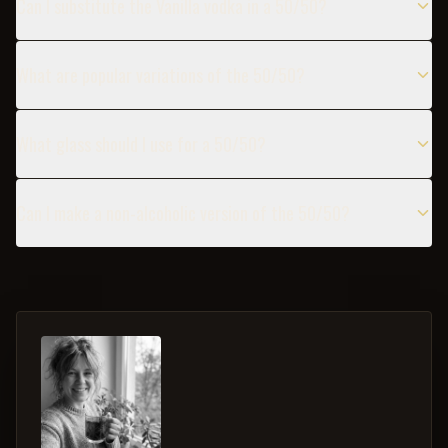
Can I substitute the Vanilla vodka in a 50/50?
What are popular variations of the 50/50?
What glass should I use for a 50/50?
Can I make a non-alcoholic version of the 50/50?