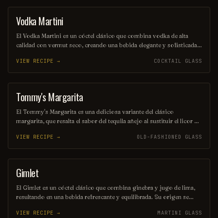
convierten en una opción deliciosa para cualquier ocasión.
Vodka Martini
ORDINARY DRINK
El Vodka Martini es un cóctel clásico que combina vodka de alta
calidad con vermut seco, creando una bebida elegante y sofisticada.
Se sirve frío en una copa de cóctel y se puede adornar con una
VIEW RECIPE →
COCKTAIL GLASS
aceituna o un twist de limón, ofreciendo un sabor suave y refinado
que es perfecto para cualquier ocasión.
Tommy's Margarita
ORDINARY DRINK
El Tommy's Margarita es una deliciosa variante del clásico
margarita, que resalta el sabor del tequila añejo al sustituir el licor de
naranja por jarabe de agave. Esta bebida refrescante y equilibrada
VIEW RECIPE →
OLD-FASHIONED GLASS
combina la frescura del jugo de limón con la suavidad del agave,
creando una experiencia única y auténtica. Ideal para disfrutar en
cualquier ocasión, es un homenaje a la tradición mexicana.
Gimlet
COCKTAIL
El Gimlet es un cóctel clásico que combina ginebra y jugo de lima,
resultando en una bebida refrescante y equilibrada. Su origen se
remonta al siglo XIX, y se ha convertido en un favorito por su
VIEW RECIPE →
MARTINI GLASS
simplicidad y elegancia. A menudo se sirve en una copa de cóctel,