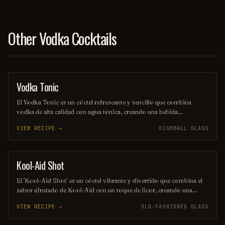
Other Vodka Cocktails
Vodka Tonic
COCKTAIL
El Vodka Tonic es un cóctel refrescante y sencillo que combina
vodka de alta calidad con agua tónica, creando una bebida
equilibrada y burbujeante. Se sirve generalmente en un vaso alto,
VIEW RECIPE →
HIGHBALL GLASS
adornado con una rodaja de limón o lima, lo que realza su sabor y
aroma. Ideal para cualquier ocasión, es una opción popular entre los
amantes de los cócteles.
Kool-Aid Shot
SHOT
El 'Kool-Aid Shot' es un cóctel vibrante y divertido que combina el
sabor afrutado de Kool-Aid con un toque de licor, creando una
explosión de color y sabor en cada sorbo. Perfecto para fiestas y
VIEW RECIPE →
OLD-FASHIONED GLASS
reuniones, este trago es fácil de preparar y seguro que alegrará el
ambiente. ¡Disfrútalo frío y comparte la diversión!