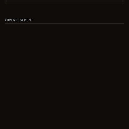
adornado con una rodaja de lima.
ADVERTISEMENT