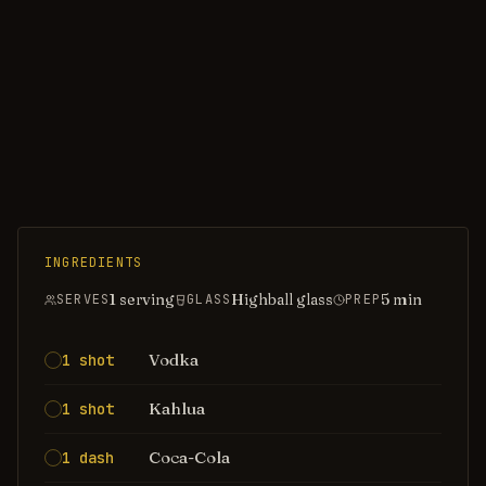
INGREDIENTS
1 serving
Highball glass
5
min
SERVES
GLASS
PREP
Vodka
1 shot
Kahlua
1 shot
Coca-Cola
1 dash