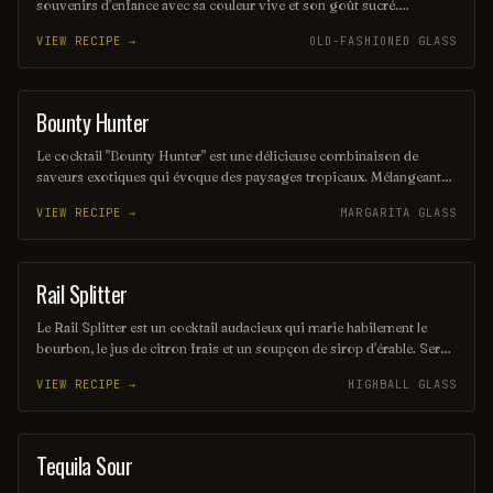
souvenirs d'enfance avec sa couleur vive et son goût sucré.
Mélangeant des liqueurs aux saveurs de fruits et une touche de Kool-
VIEW RECIPE →
OLD-FASHIONED GLASS
Aid, ce shot rafraîchissant est parfait pour les fêtes et les soirées
entre amis. Sa simplicité et son côté ludique en font un choix
populaire pour ceux qui cherchent à s'amuser.
Bounty Hunter
COCKTAIL
Le cocktail "Bounty Hunter" est une délicieuse combinaison de
saveurs exotiques qui évoque des paysages tropicaux. Mélangeant
des notes de rhum, de noix de coco et d'agrumes, il offre une
VIEW RECIPE →
MARGARITA GLASS
expérience rafraîchissante et envoûtante, parfaite pour les amateurs
de cocktails d'été. Sa présentation colorée et son goût unique en
font un véritable trésor à découvrir.
Rail Splitter
COCKTAIL
Le Rail Splitter est un cocktail audacieux qui marie habilement le
bourbon, le jus de citron frais et un soupçon de sirop d'érable. Servi
sur glace, il offre une expérience à la fois douce et réconfortante,
VIEW RECIPE →
HIGHBALL GLASS
évoquant les saveurs rustiques du terroir américain. Parfait pour les
amateurs de cocktails classiques revisités, il saura séduire vos
papilles.
Tequila Sour
ORDINARY DRINK