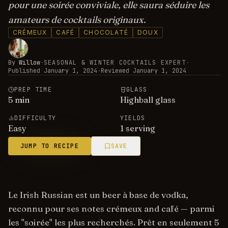
pour une soirée conviviale, elle saura séduire les
amateurs de cocktails originaux.
CRÉMEUX
CAFÉ
CHOCOLATÉ
DOUX
By
Willow
·
SEASONAL & WINTER COCKTAILS EXPERT
·
Published
January 1, 2024
·
Reviewed
January 1, 2024
PREP TIME
GLASS
5
min
Highball glass
DIFFICULTY
YIELDS
Easy
1 serving
JUMP TO RECIPE
SAVE
Le Irish Russian est un beer à base de vodka,
reconnu pour ses notes crémeux and café — parmi
les "soirée" les plus recherchés. Prêt en seulement 5