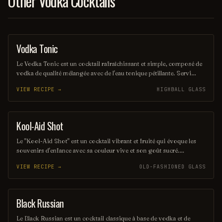
Other Vodka Cocktails
Vodka Tonic
COCKTAIL
Le Vodka Tonic est un cocktail rafraîchissant et simple, composé de
vodka de qualité mélangée avec de l'eau tonique pétillante. Servi
généralement avec une tranche de citron ou de lime, il est parfait
VIEW RECIPE →
HIGHBALL GLASS
pour ceux qui recherchent une boisson légère et désaltérante. Idéal
pour toute occasion, ce classique des bars séduit par sa simplicité et
son goût équilibré.
Kool-Aid Shot
SHOT
Le "Kool-Aid Shot" est un cocktail vibrant et fruité qui évoque les
souvenirs d'enfance avec sa couleur vive et son goût sucré.
Mélangeant des liqueurs aux saveurs de fruits et une touche de Kool-
VIEW RECIPE →
OLD-FASHIONED GLASS
Aid, ce shot rafraîchissant est parfait pour les fêtes et les soirées
entre amis. Sa simplicité et son côté ludique en font un choix
populaire pour ceux qui cherchent à s'amuser.
Black Russian
ORDINARY DRINK
Le Black Russian est un cocktail classique à base de vodka et de