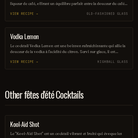
liqueur de café, offrant un équilibre parfait entre la douceur du café
et la chaleur de la vodka. Servi sur glace, il est à la fois simple et
VIEW RECIPE →
OLD-FASHIONED GLASS
élégant, idéal pour les amateurs de saveurs intenses. Ce mélange
audacieux est souvent apprécié en soirée ou comme digestif.
Vodka Lemon
COCKTAIL
Le cocktail Vodka Lemon est une boisson rafraîchissante qui allie la
douceur de la vodka à l'acidité du citron. Servi sur glace, il est
souvent agrémenté d'une tranche de citron pour une touche
VIEW RECIPE →
HIGHBALL GLASS
d'élégance. Parfait pour les chaudes journées d'été, il offre une
expérience pétillante et désaltérante.
Other fêtes d'été Cocktails
Kool-Aid Shot
SHOT
Le "Kool-Aid Shot" est un cocktail vibrant et fruité qui évoque les