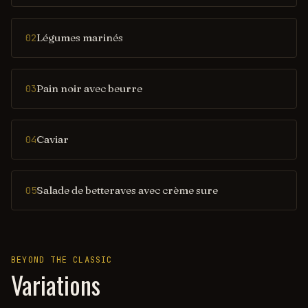
Légumes marinés
02
Pain noir avec beurre
03
Caviar
04
Salade de betteraves avec crème sure
05
BEYOND THE CLASSIC
Variations