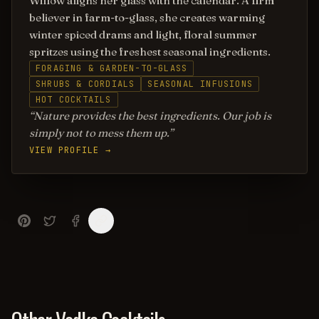
Willow aligns her glass with the calendar. A firm
believer in farm-to-glass, she creates warming
winter spiced drams and light, floral summer
spritzes using the freshest seasonal ingredients.
FORAGING & GARDEN-TO-GLASS
SHRUBS & CORDIALS
SEASONAL INFUSIONS
HOT COCKTAILS
Nature provides the best ingredients. Our job is
simply not to mess them up.
VIEW PROFILE →