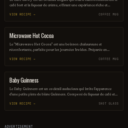
café fort et la liqueur de crème, offrant une expérience riche et
veloutée. Garnie de quelques grains de café et d'une touche de cacao,
VIEW RECIPE →
COFFEE MUG
cette boisson réveille les sens tout en apportant une douceur
délicate. Parfait pour une pause café raffinée ou une soirée entre
amis.
Microwave Hot Cocoa
COCOA
Le "Microwave Hot Cocoa" est une boisson chaleureuse et
réconfortante, parfaite pour les journées froides. Préparée en
quelques minutes au micro-ondes, elle combine du chocolat riche
VIEW RECIPE →
COFFEE MUG
avec du lait crémeux, garnie de guimauves fondantes pour une
touche sucrée. Un délice rapide qui ravira les amateurs de chocolat !
Baby Guinness
SHOT
Le Baby Guinness est un cocktail audacieux qui imite l'apparence
d'une petite pinte de bière Guinness. Composé de liqueur de café et
de crème irlandaise, il offre une expérience riche et veloutée, parfaite
VIEW RECIPE →
SHOT GLASS
pour les amateurs de saveurs intenses. Ce cocktail est souvent servi
dans un petit verre à shot, ajoutant une touche ludique à toute
occasion.
ADVERTISEMENT