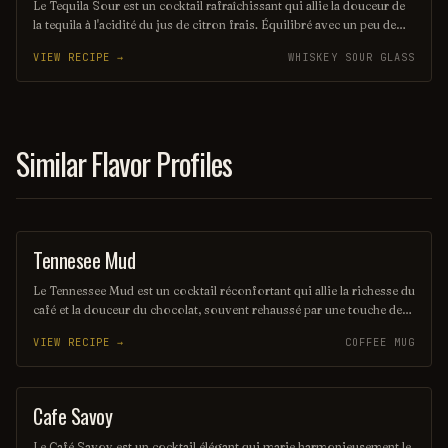
Le Tequila Sour est un cocktail rafraîchissant qui allie la douceur de
la tequila à l'acidité du jus de citron frais. Équilibré avec un peu de
sirop simple et souvent agrémenté d'un blanc d'œuf pour une texture
VIEW RECIPE →
WHISKEY SOUR GLASS
veloutée, il offre une expérience gustative à la fois vive et onctueuse.
Parfait pour les amateurs de cocktails qui recherchent une touche
mexicaine dans leur verre.
Similar Flavor Profiles
Tennesee Mud
COFFEE / TEA
Le Tennessee Mud est un cocktail réconfortant qui allie la richesse du
café et la douceur du chocolat, souvent rehaussé par une touche de
whiskey du Tennessee. Servi chaud ou froid, il offre une expérience
VIEW RECIPE →
COFFEE MUG
gustative chaleureuse et délicieuse, parfaite pour les amateurs de
boissons audacieuses. Sa garniture de crème fouettée et de cacao en
poudre ajoute une note finale irrésistible.
Cafe Savoy
COFFEE / TEA
Le Café Savoy est un cocktail élégant qui marie harmonieusement le