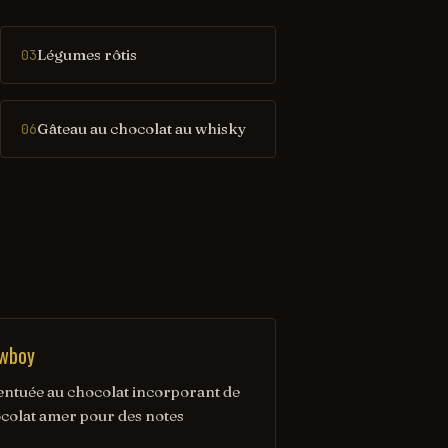
Légumes rôtis
03
Gâteau au chocolat au whisky
06
owboy
entuée au chocolat incorporant de
ocolat amer pour des notes