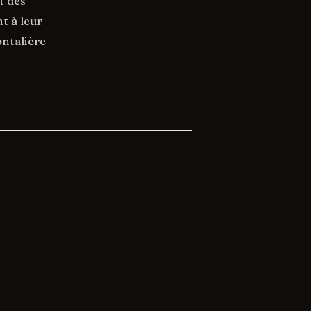
t des
t à leur
ontalière