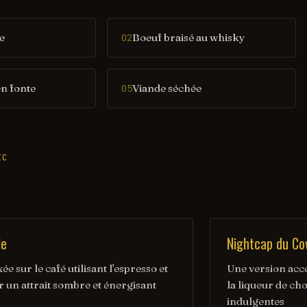
e
Boeuf braisé au whisky
02
en fonte
Viande séchée
05
IC
le
Nightcap du C
ée sur le café utilisant l'espresso et
Une version acc
 un attrait sombre et énergisant
la liqueur de ch
indulgentes