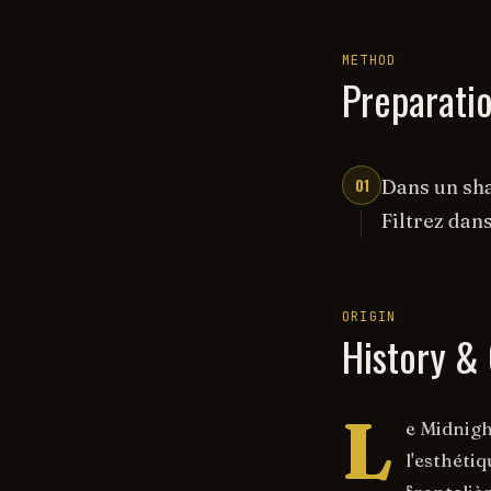
METHOD
Preparati
01
Dans un sha
Filtrez dans
ORIGIN
History & 
L
e Midnigh
l'esthéti