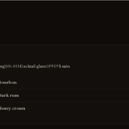
ing
Cocktail glass
5
min
GLASS
PREP
Bourbon
Dark rum
Heavy cream