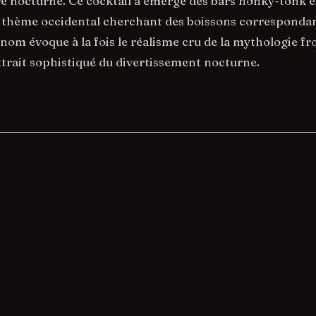
re nocturne. Ce cocktail a émergé des bars honky-tonk e
 thème occidental cherchant des boissons correspondan
e nom évoque à la fois le réalisme cru de la mythologie fr
ttrait sophistiqué du divertissement nocturne.