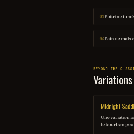
Poitrine fumé
01
Pain de maïs 
04
BEYOND THE CLASS
Variations
Midnight Sadd
Une variation ax
le bourbon pour