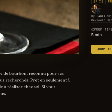
ÉPICÉ
F
By
James
·
SP
Reviewed
Ja
PREP TIM
5
min
JUMP TO
se de bourbon, reconnu pour ses
plus recherchés. Prêt en seulement 5
 à réaliser chez soi. Si vous
ous.