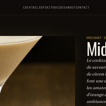
COCKTAILS
SPIRITS
GUIDES
ABOUT
CONTACT
Mi
ORDINARY D
Le cockta
de saveurs
de citron 
font une 
les amateu
d'orange e
ambiance 