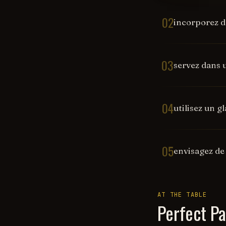
02
incorporez d
03
servez dans u
04
utilisez un g
05
envisagez de
AT THE TABLE
Perfect Pa