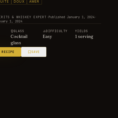
RUITÉ
DOUX
AMER
IRITS & WHISKEY EXPERT
·
Published
January 1, 2024
·
nuary 1, 2024
E
GLASS
DIFFICULTY
YIELDS
Cocktail
Easy
1 serving
glass
 RECIPE
SAVE