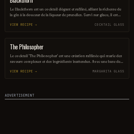
Blackthorn
Le Blackthorn est un cocktail élégant et raffiné, alliant la richesse de
la gin à la douceur de la liqueur de prunelles. Servi sur glace, il est
souvent agrémenté d'un zeste de citron pour une touche d'acidité qui
VIEW RECIPE →
COCKTAIL GLASS
équilibre parfaitement les saveurs. Ce mélange savoureux évoque
des notes fruitées et épicées, parfait pour les amateurs de cocktails
classiques.
The Philosopher
COCKTAIL
Le cocktail 'The Philosopher' est une création raffinée qui marie des
saveurs complexes et des ingrédients inattendus. Avec une base de
gin infusé aux herbes, agrémentée de tonic artisanal et d'une touche
VIEW RECIPE →
MARGARITA GLASS
d'agrumes, il invite à la réflexion et à la contemplation. Ce breuvage
élégant est parfait pour ceux qui aiment savourer chaque gorgée
tout en discutant des grandes questions de la vie.
ADVERTISEMENT