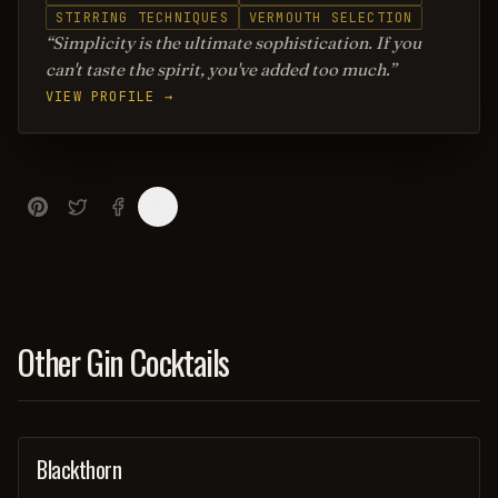
STIRRING TECHNIQUES
VERMOUTH SELECTION
Simplicity is the ultimate sophistication. If you
can't taste the spirit, you've added too much.
VIEW PROFILE →
Other Gin Cocktails
Blackthorn
ORDINARY DRINK