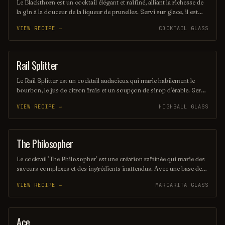
Le Blackthorn est un cocktail élégant et raffiné, alliant la richesse de
la gin à la douceur de la liqueur de prunelles. Servi sur glace, il est
souvent agrémenté d'un zeste de citron pour une touche d'acidité qui
VIEW RECIPE →
COCKTAIL GLASS
équilibre parfaitement les saveurs. Ce mélange savoureux évoque
des notes fruitées et épicées, parfait pour les amateurs de cocktails
classiques.
Rail Splitter
COCKTAIL
Le Rail Splitter est un cocktail audacieux qui marie habilement le
bourbon, le jus de citron frais et un soupçon de sirop d'érable. Servi
sur glace, il offre une expérience à la fois douce et réconfortante,
VIEW RECIPE →
HIGHBALL GLASS
évoquant les saveurs rustiques du terroir américain. Parfait pour les
amateurs de cocktails classiques revisités, il saura séduire vos
papilles.
The Philosopher
COCKTAIL
Le cocktail 'The Philosopher' est une création raffinée qui marie des
saveurs complexes et des ingrédients inattendus. Avec une base de
gin infusé aux herbes, agrémentée de tonic artisanal et d'une touche
VIEW RECIPE →
MARGARITA GLASS
d'agrumes, il invite à la réflexion et à la contemplation. Ce breuvage
élégant est parfait pour ceux qui aiment savourer chaque gorgée
tout en discutant des grandes questions de la vie.
Ace
COCKTAIL