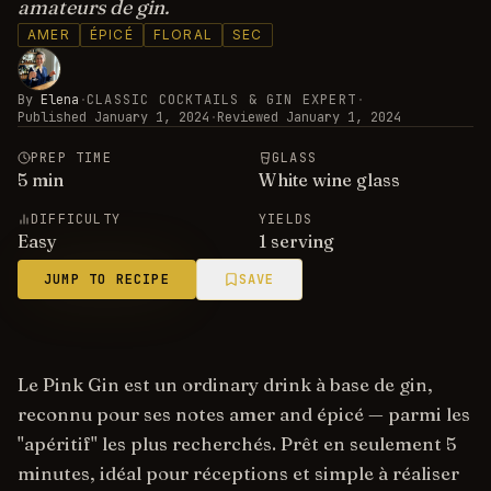
amateurs de gin.
AMER
ÉPICÉ
FLORAL
SEC
By
Elena
·
CLASSIC COCKTAILS & GIN EXPERT
·
Published
January 1, 2024
·
Reviewed
January 1, 2024
PREP TIME
GLASS
5
min
White wine glass
DIFFICULTY
YIELDS
Easy
1 serving
JUMP TO RECIPE
SAVE
Le Pink Gin est un ordinary drink à base de gin,
reconnu pour ses notes amer and épicé — parmi les
"apéritif" les plus recherchés. Prêt en seulement 5
minutes, idéal pour réceptions et simple à réaliser