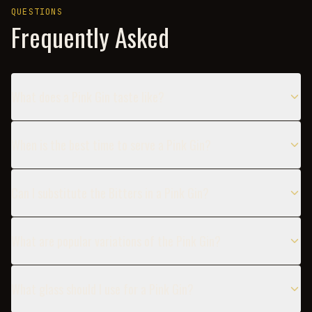
QUESTIONS
Frequently Asked
What does a Pink Gin taste like?
When is the best time to serve a Pink Gin?
Can I substitute the Bitters in a Pink Gin?
What are popular variations of the Pink Gin?
What glass should I use for a Pink Gin?