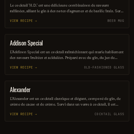
Le cocktail 'H.D.' est une délicieuse combinaison de saveurs
raffinées, alliant le gin à des notes d'agrumes et de basilic frais. Servi
sur glace, il offre une expérience rafraîchissante et aromatique,
VIEW RECIPE →
BEER MUG
parfaite pour les soirées élégantes. Ce mélange audacieux saura
séduire les amateurs de cocktails sophistiqués.
Addison Special
COCKTAIL
L'Addison Special est un cocktail rafraîchissant qui marie habilement
des saveurs fruitées et acidulées. Préparé avec du gin, du jus de
citron frais et une touche de sirop de framboise, il offre une
VIEW RECIPE →
OLD-FASHIONED GLASS
expérience gustative unique, parfaite pour les soirées estivales. Sa
présentation élégante en fait également un choix idéal pour
impressionner vos invités.
Alexander
ORDINARY DRINK
L'Alexander est un cocktail classique et élégant, composé de gin, de
crème de cacao et de crème. Servi dans un verre à cocktail, il est
souvent garni de muscade râpée pour ajouter une touche épicée. Ce
VIEW RECIPE →
COCKTAIL GLASS
mélange onctueux et savoureux en fait un choix parfait pour les
amateurs de cocktails raffinés.