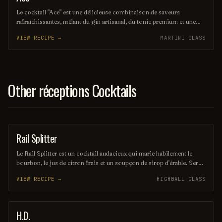
Le cocktail "Ace" est une délicieuse combinaison de saveurs
rafraîchissantes, mêlant du gin artisanal, du tonic premium et une
touche de citron vert. Servi avec des glaçons et une garniture de
VIEW RECIPE →
MARTINI GLASS
concombre, il offre une expérience à la fois élégante et désaltérante,
parfaite pour les soirées estivales. Son équilibre subtil en fait un
choix idéal pour les amateurs de cocktails sophistiqués.
Other réceptions Cocktails
Rail Splitter
COCKTAIL
Le Rail Splitter est un cocktail audacieux qui marie habilement le
bourbon, le jus de citron frais et un soupçon de sirop d'érable. Servi
sur glace, il offre une expérience à la fois douce et réconfortante,
VIEW RECIPE →
HIGHBALL GLASS
évoquant les saveurs rustiques du terroir américain. Parfait pour les
amateurs de cocktails classiques revisités, il saura séduire vos
papilles.
H.D.
COFFEE / TEA