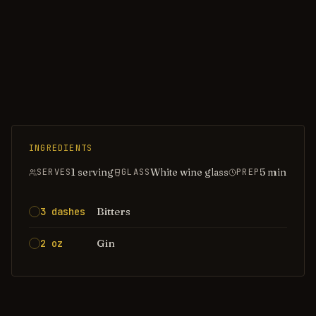
INGREDIENTS
1 serving
White wine glass
5
min
SERVES
GLASS
PREP
Bitters
3 dashes
Gin
2 oz