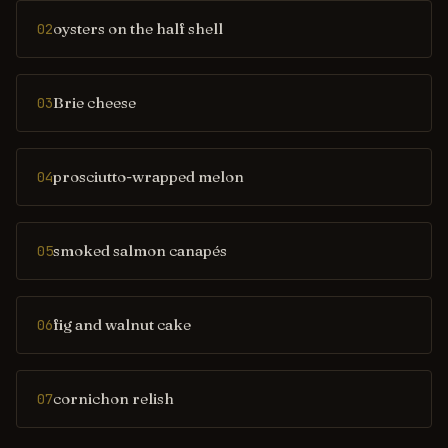
oysters on the half shell
02
Brie cheese
03
prosciutto-wrapped melon
04
smoked salmon canapés
05
fig and walnut cake
06
cornichon relish
07