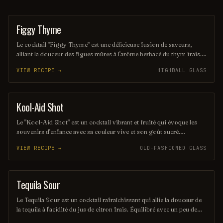
Figgy Thyme
COCKTAIL
Le cocktail "Figgy Thyme" est une délicieuse fusion de saveurs,
alliant la douceur des figues mûres à l'arôme herbacé du thym frais.
Servi sur glace, il offre une expérience rafraîchissante et originale,
VIEW RECIPE →
HIGHBALL GLASS
parfaite pour les amateurs de cocktails créatifs. Une touche
d'agrumes vient rehausser le tout, créant une harmonie de goûts qui
ravira vos papilles.
Kool-Aid Shot
SHOT
Le "Kool-Aid Shot" est un cocktail vibrant et fruité qui évoque les
souvenirs d'enfance avec sa couleur vive et son goût sucré.
Mélangeant des liqueurs aux saveurs de fruits et une touche de Kool-
VIEW RECIPE →
OLD-FASHIONED GLASS
Aid, ce shot rafraîchissant est parfait pour les fêtes et les soirées
entre amis. Sa simplicité et son côté ludique en font un choix
populaire pour ceux qui cherchent à s'amuser.
Tequila Sour
ORDINARY DRINK
Le Tequila Sour est un cocktail rafraîchissant qui allie la douceur de
la tequila à l'acidité du jus de citron frais. Équilibré avec un peu de
sirop simple et souvent agrémenté d'un blanc d'œuf pour une texture