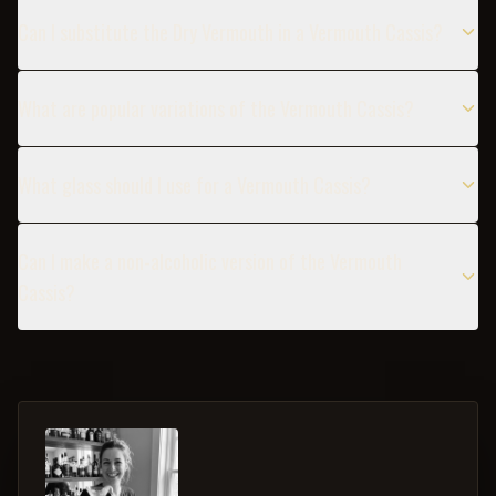
Can I substitute the Dry Vermouth in a Vermouth Cassis?
What are popular variations of the Vermouth Cassis?
What glass should I use for a Vermouth Cassis?
Can I make a non-alcoholic version of the Vermouth
Cassis?