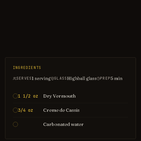
INGREDIENTS
1 serving
Highball glass
5
min
SERVES
GLASS
PREP
Dry Vermouth
1 1/2 oz
Creme de Cassis
3/4 oz
Carbonated water