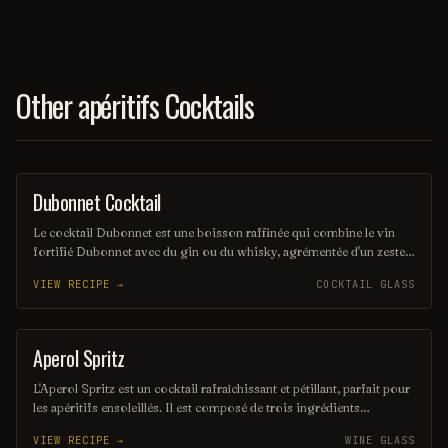
Other apéritifs Cocktails
Dubonnet Cocktail
ORDINARY DRINK
Le cocktail Dubonnet est une boisson raffinée qui combine le vin
fortifié Dubonnet avec du gin ou du whisky, agrémentée d'un zeste
de citron ou d'une cerise. Ce mélange harmonieux offre une saveur
VIEW RECIPE →
COCKTAIL GLASS
douce et légèrement amère, parfaite pour un apéritif élégant. Servi
frais, il évoque le charme des soirées d'autrefois.
Aperol Spritz
COCKTAIL
L'Aperol Spritz est un cocktail rafraîchissant et pétillant, parfait pour
les apéritifs ensoleillés. Il est composé de trois ingrédients
principaux : Aperol, prosecco et eau gazeuse, le tout servi avec une
VIEW RECIPE →
WINE GLASS
tranche d'orange. Sa couleur vive et son goût légèrement amer en