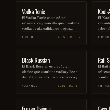
COCKTAIL
SHOT
Vodka Tonic
Kool-
El Vodka Tonic es un cóctel
El 'Koo
refrescante y sencillo que combina
vibrant
vodka de alta calidad con agua
sabor a
tónica, creando una bebida
toque d
ALCOHOLIC
VIEW RECIPE →
ALCOHOL
equilibrada y burbujeante. Se sirve
explosi
generalmente en un vaso alto,
sorbo. 
adornado con una rodaja de limón o
reunion
lima, lo que realza su sabor y aroma.
prepara
ORDINARY DRINK
COCKTAI
Black Russian
Rail S
Ideal para cualquier ocasión, es una
ambient
opción popular entre los amantes
El Black Russian es un cóctel
compart
El Rail 
de los cócteles.
clásico que combina vodka y licor
refresc
de café, creando una mezcla rica y
bourbon
suave. Servido generalmente en un
jarabe 
ALCOHOLIC
VIEW RECIPE →
NON ALC
vaso corto con hielo, su sabor
equilib
intenso y ligeramente dulce lo
lo ácid
convierte en una opción popular
de limó
para los amantes de las bebidas con
este tra
ORDINARY DRINK
ORDINAR
Frozen Daiquiri
Casa 
carácter. Perfecto para disfrutar en
una tar