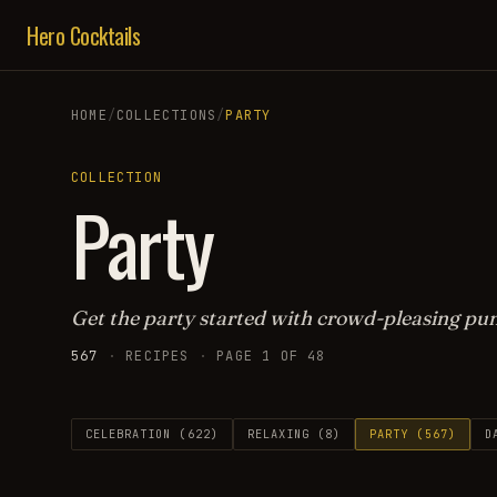
Hero Cocktails
HOME
/
COLLECTIONS
/
PARTY
COLLECTION
Party
Get the party started with crowd-pleasing pun
567
·
RECIPES
·
PAGE
1
OF
48
CELEBRATION
(
622
)
RELAXING
(
8
)
PARTY
(
567
)
D