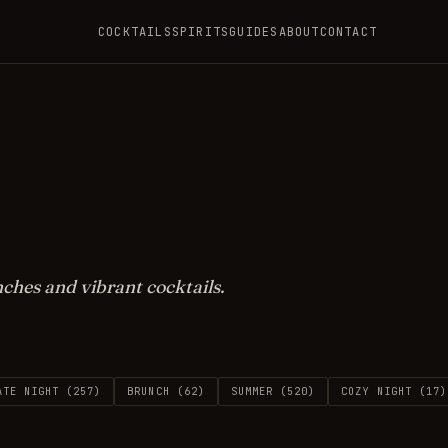
COCKTAILS
SPIRITS
GUIDES
ABOUT
CONTACT
ches and vibrant cocktails.
ATE NIGHT
(
257
)
BRUNCH
(
62
)
SUMMER
(
520
)
COZY NIGHT
(
17
)