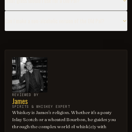
What glass should I use for a Old Pal?
Can I make a non-alcoholic version of the Old Pal?
REVIEWED BY
James
SPIRITS & WHISKEY EXPERT
Whiskey is James's religion. Whether it's a peaty
Islay Scotch or a wheated Bourbon, he guides you
through the complex world of whisk(e)y with