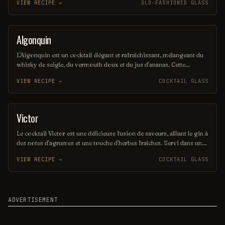
VIEW RECIPE →
OLD-FASHIONED GLASS
délicate et aromatique, parfaite pour les amateurs de cocktails
sophistiqués. Sa présentation soignée en fait également un choix
idéal pour les occasions spéciales.
Algonquin
ORDINARY DRINK
L'Algonquin est un cocktail élégant et rafraîchissant, mélangeant du
whisky de seigle, du vermouth doux et du jus d'ananas. Cette
boisson, créée dans les années 1920 à New York, offre un équilibre
VIEW RECIPE →
COCKTAIL GLASS
parfait entre les saveurs douces et épicées, idéale pour les amateurs
de cocktails classiques. Sa couleur dorée et son goût distinctif en
font un choix sophistiqué pour toute occasion.
Victor
ORDINARY DRINK
Le cocktail Victor est une délicieuse fusion de saveurs, alliant le gin à
des notes d'agrumes et une touche d'herbes fraîches. Servi dans un
verre élégant, il offre une expérience rafraîchissante et sophistiquée,
VIEW RECIPE →
COCKTAIL GLASS
parfaite pour les soirées estivales. Sa présentation soignée et son
goût équilibré en font un incontournable des bars à cocktails.
ADVERTISEMENT