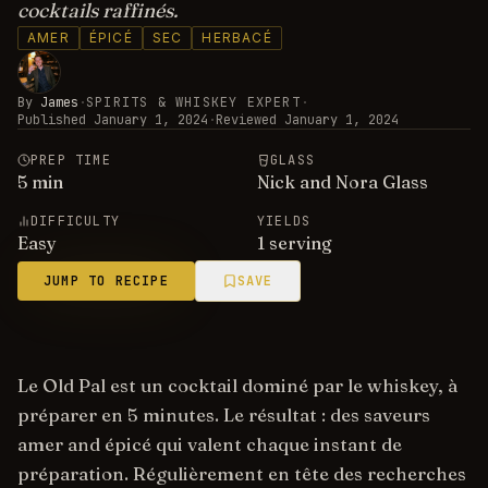
cocktails raffinés.
AMER
ÉPICÉ
SEC
HERBACÉ
By
James
·
SPIRITS & WHISKEY EXPERT
·
Published
January 1, 2024
·
Reviewed
January 1, 2024
PREP TIME
GLASS
5
min
Nick and Nora Glass
DIFFICULTY
YIELDS
Easy
1 serving
JUMP TO RECIPE
SAVE
Le Old Pal est un cocktail dominé par le whiskey, à
préparer en 5 minutes. Le résultat : des saveurs
amer and épicé qui valent chaque instant de
préparation. Régulièrement en tête des recherches