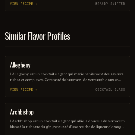
VIEW RECIPE →
BRANDY SNIFTER
une expérience gustative riche et chaleureuse, idéale pour les
amateurs de spiritueux. Ce mélange emblématique évoque l'âme du
Kentucky tout en ajoutant une touche d'élégance.
Similar Flavor Profiles
Allegheny
ORDINARY DRINK
L'Allegheny est un cocktail élégant qui marie habilement des saveurs
riches et complexes. Composé de bourbon, de vermouth doux et
d'un soupçon d'amer, il offre une expérience gustative chaleureuse et
VIEW RECIPE →
COCKTAIL GLASS
réconfortante, parfaite pour les soirées entre amis. Sa présentation
raffinée en fait un choix idéal pour ceux qui apprécient les cocktails
classiques revisités.
Archbishop
ORDINARY DRINK
L'Archbishop est un cocktail élégant qui allie la douceur du vermouth
blanc à la richesse du gin, rehaussé d'une touche de liqueur d'orange.
Servi frais, ce mélange raffiné offre une expérience gustative