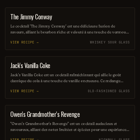
The Jimmy Conway
COCKTAIL
Le cocktail 'The Jimmy Conway' est une délicieuse fusion de
saveurs, alliant le bourbon riche et velouté à une touche de vermouth
doux, agrémenté d'un zeste d'orange. Servi sur glace avec une cerise
VIEW RECIPE →
WHISKEY SOUR GLASS
confite en garniture, il évoque l'élégance et le charme des soirées
raffinées. Un véritable hommage à l'art de la mixologie.
Jack's Vanilla Coke
OTHER / UNKNOWN
Jack's Vanilla Coke est un cocktail rafraîchissant qui allie le goût
classique du cola à une touche de vanille onctueuse. Ce mélange
savoureux est parfait pour ceux qui recherchent une boisson à la
VIEW RECIPE →
OLD-FASHIONED GLASS
fois douce et pétillante, idéale pour se détendre ou célébrer une
occasion spéciale. Laissez-vous séduire par cette fusion délicieuse
qui ravira vos papilles.
Owen's Grandmother's Revenge
ORDINARY DRINK
"Owen's Grandmother's Revenge" est un cocktail audacieux et
savoureux, alliant des notes fruitées et épicées pour une expérience
inoubliable. Sa combinaison unique de rhum, de liqueur de cerise et
VIEW RECIPE →
HIGHBALL GLASS