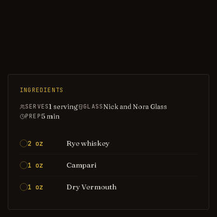
INGREDIENTS
1 serving
Nick and Nora Glass
SERVES
GLASS
5
min
PREP
Rye whiskey
2 oz
Campari
1 oz
Dry Vermouth
1 oz