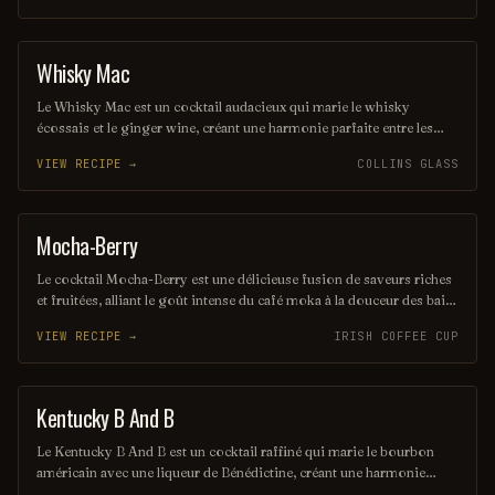
peut rehausser ses saveurs, ajoutant une dimension aromatique
unique.
Whisky Mac
ORDINARY DRINK
Le Whisky Mac est un cocktail audacieux qui marie le whisky
écossais et le ginger wine, créant une harmonie parfaite entre les
saveurs riches et épicées. Servi sur glace, il offre une expérience
VIEW RECIPE →
COLLINS GLASS
chaleureuse et réconfortante, idéale pour les amateurs de whisky. Ce
mélange simple mais savoureux est parfait pour une soirée entre
amis ou un moment de détente.
Mocha-Berry
COFFEE / TEA
Le cocktail Mocha-Berry est une délicieuse fusion de saveurs riches
et fruitées, alliant le goût intense du café moka à la douceur des baies
fraîches. Servi sur glace, il offre une expérience rafraîchissante et
VIEW RECIPE →
IRISH COFFEE CUP
gourmande, parfaite pour les amateurs de cocktails innovants. Une
touche de crème légère couronne ce mélange savoureux, créant un
équilibre parfait entre café et fruits.
Kentucky B And B
ORDINARY DRINK
Le Kentucky B And B est un cocktail raffiné qui marie le bourbon
américain avec une liqueur de Bénédictine, créant une harmonie
parfaite entre douceur et profondeur. Servi sur glace ou sec, il offre