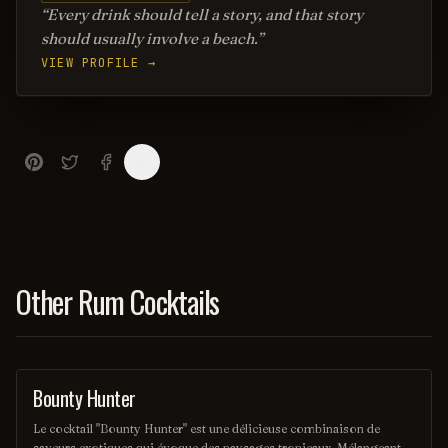
Every drink should tell a story, and that story
should usually involve a beach.
VIEW PROFILE →
Other Rum Cocktails
Bounty Hunter
COCKTAIL
Le cocktail "Bounty Hunter" est une délicieuse combinaison de
saveurs exotiques qui évoque des paysages tropicaux. Mélangeant