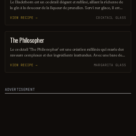
Le Blackthorn est un cocktail élégant et raffiné, alliant la richesse de
la gin à la douceur de la liqueur de prunelles. Servi sur glace, il est
souvent agrémenté d'un zeste de citron pour une touche d'acidité qui
VIEW RECIPE →
COCKTAIL GLASS
équilibre parfaitement les saveurs. Ce mélange savoureux évoque
des notes fruitées et épicées, parfait pour les amateurs de cocktails
classiques.
The Philosopher
COCKTAIL
Le cocktail 'The Philosopher' est une création raffinée qui marie des
saveurs complexes et des ingrédients inattendus. Avec une base de
gin infusé aux herbes, agrémentée de tonic artisanal et d'une touche
VIEW RECIPE →
MARGARITA GLASS
d'agrumes, il invite à la réflexion et à la contemplation. Ce breuvage
élégant est parfait pour ceux qui aiment savourer chaque gorgée
tout en discutant des grandes questions de la vie.
ADVERTISEMENT