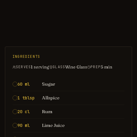
INGREDIENTS
1 serving
Wine Glass
5
min
SERVES
GLASS
PREP
Sugar
60 ml
Allspice
1 tblsp
Rum
20 cl
Lime Juice
90 ml