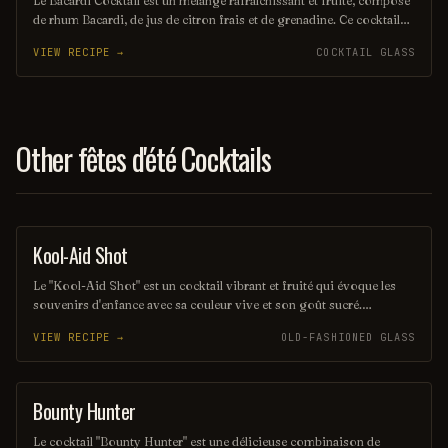
Le Bacardi Cocktail est un mélange rafraîchissant et fruité, composé
de rhum Bacardi, de jus de citron frais et de grenadine. Ce cocktail
emblématique, souvent servi sur glace, évoque des saveurs
VIEW RECIPE →
COCKTAIL GLASS
tropicales et une ambiance estivale. Parfait pour les amateurs de
rhum, il séduit par sa simplicité et son goût délicat.
Other fêtes d'été Cocktails
Kool-Aid Shot
SHOT
Le "Kool-Aid Shot" est un cocktail vibrant et fruité qui évoque les
souvenirs d'enfance avec sa couleur vive et son goût sucré.
Mélangeant des liqueurs aux saveurs de fruits et une touche de Kool-
VIEW RECIPE →
OLD-FASHIONED GLASS
Aid, ce shot rafraîchissant est parfait pour les fêtes et les soirées
entre amis. Sa simplicité et son côté ludique en font un choix
populaire pour ceux qui cherchent à s'amuser.
Bounty Hunter
COCKTAIL
Le cocktail "Bounty Hunter" est une délicieuse combinaison de