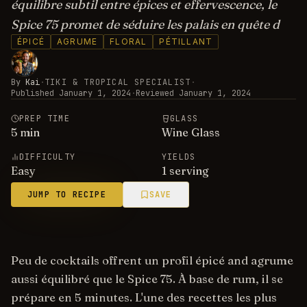
équilibre subtil entre épices et effervescence, le
Spice 75 promet de séduire les palais en quête d
ÉPICÉ
AGRUME
FLORAL
PÉTILLANT
By
Kai
·
TIKI & TROPICAL SPECIALIST
·
Published
January 1, 2024
·
Reviewed
January 1, 2024
PREP TIME
GLASS
5
min
Wine Glass
DIFFICULTY
YIELDS
Easy
1 serving
JUMP TO RECIPE
SAVE
Peu de cocktails offrent un profil épicé and agrume
aussi équilibré que le Spice 75. À base de rum, il se
prépare en 5 minutes. L'une des recettes les plus