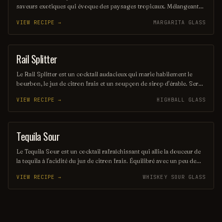
saveurs exotiques qui évoque des paysages tropicaux. Mélangeant
des notes de rhum, de noix de coco et d'agrumes, il offre une
VIEW RECIPE →
MARGARITA GLASS
expérience rafraîchissante et envoûtante, parfaite pour les amateurs
de cocktails d'été. Sa présentation colorée et son goût unique en
font un véritable trésor à découvrir.
Rail Splitter
COCKTAIL
Le Rail Splitter est un cocktail audacieux qui marie habilement le
bourbon, le jus de citron frais et un soupçon de sirop d'érable. Servi
sur glace, il offre une expérience à la fois douce et réconfortante,
VIEW RECIPE →
HIGHBALL GLASS
évoquant les saveurs rustiques du terroir américain. Parfait pour les
amateurs de cocktails classiques revisités, il saura séduire vos
papilles.
Tequila Sour
ORDINARY DRINK
Le Tequila Sour est un cocktail rafraîchissant qui allie la douceur de
la tequila à l'acidité du jus de citron frais. Équilibré avec un peu de
sirop simple et souvent agrémenté d'un blanc d'œuf pour une texture
VIEW RECIPE →
WHISKEY SOUR GLASS
veloutée, il offre une expérience gustative à la fois vive et onctueuse.
Parfait pour les amateurs de cocktails qui recherchent une touche
mexicaine dans leur verre.