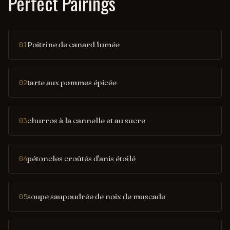
Perfect Pairings
Poitrine de canard fumée
01
tarte aux pommes épicée
02
churros à la cannelle et au sucre
03
pétoncles croûtés d'anis étoilé
04
soupe saupoudrée de noix de muscade
05