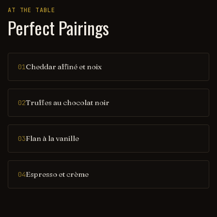
AT THE TABLE
Perfect Pairings
Cheddar affiné et noix
01
Truffes au chocolat noir
02
Flan à la vanille
03
Espresso et crème
04