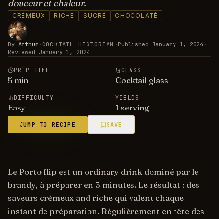
douceur et chaleur.
CRÉMEUX
RICHE
SUCRÉ
CHOCOLATÉ
By
Arthur
·
COCKTAIL HISTORIAN
·
Published
January 1, 2024
·
Reviewed
January 1, 2024
PREP TIME
GLASS
5
min
Cocktail glass
DIFFICULTY
YIELDS
Easy
1 serving
JUMP TO RECIPE
SAVE
Le Porto flip est un ordinary drink dominé par le
brandy, à préparer en 5 minutes. Le résultat : des
saveurs crémeux and riche qui valent chaque
instant de préparation. Régulièrement en tête des