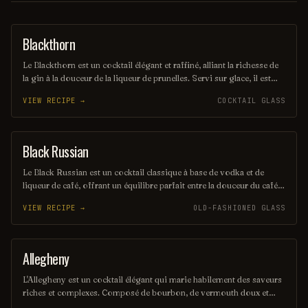
Blackthorn
ORDINARY DRINK
Le Blackthorn est un cocktail élégant et raffiné, alliant la richesse de
la gin à la douceur de la liqueur de prunelles. Servi sur glace, il est
souvent agrémenté d'un zeste de citron pour une touche d'acidité qui
VIEW RECIPE →
COCKTAIL GLASS
équilibre parfaitement les saveurs. Ce mélange savoureux évoque
des notes fruitées et épicées, parfait pour les amateurs de cocktails
classiques.
Black Russian
ORDINARY DRINK
Le Black Russian est un cocktail classique à base de vodka et de
liqueur de café, offrant un équilibre parfait entre la douceur du café
et la chaleur de la vodka. Servi sur glace, il est à la fois simple et
VIEW RECIPE →
OLD-FASHIONED GLASS
élégant, idéal pour les amateurs de saveurs intenses. Ce mélange
audacieux est souvent apprécié en soirée ou comme digestif.
Allegheny
ORDINARY DRINK
L'Allegheny est un cocktail élégant qui marie habilement des saveurs
riches et complexes. Composé de bourbon, de vermouth doux et
d'un soupçon d'amer, il offre une expérience gustative chaleureuse et