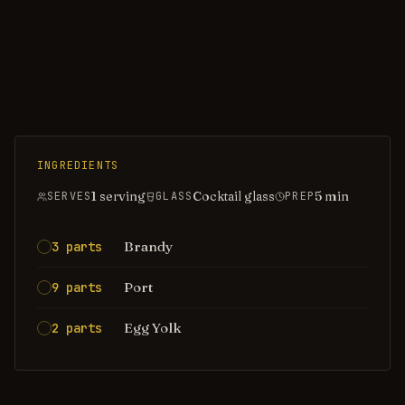
INGREDIENTS
1 serving
Cocktail glass
5
min
SERVES
GLASS
PREP
Brandy
3 parts
Port
9 parts
Egg Yolk
2 parts