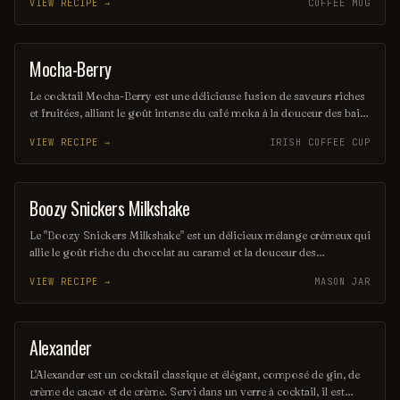
VIEW RECIPE →
COFFEE MUG
amateurs de douceurs. Idéal pour les soirées entre amis ou comme
dessert liquide, ce cocktail séduira les papilles des plus exigeants.
Mocha-Berry
COFFEE / TEA
Le cocktail Mocha-Berry est une délicieuse fusion de saveurs riches
et fruitées, alliant le goût intense du café moka à la douceur des baies
fraîches. Servi sur glace, il offre une expérience rafraîchissante et
VIEW RECIPE →
IRISH COFFEE CUP
gourmande, parfaite pour les amateurs de cocktails innovants. Une
touche de crème légère couronne ce mélange savoureux, créant un
équilibre parfait entre café et fruits.
Boozy Snickers Milkshake
SHAKE
Le "Boozy Snickers Milkshake" est un délicieux mélange crémeux qui
allie le goût riche du chocolat au caramel et la douceur des
cacahuètes, le tout rehaussé d'une touche d'alcool. Cette boisson
VIEW RECIPE →
MASON JAR
gourmande évoque la célèbre barre chocolatée tout en offrant une
expérience cocktail unique et réconfortante. Parfait pour les
amateurs de sucreries, ce milkshake est un véritable plaisir à
savourer.
Alexander
ORDINARY DRINK
L'Alexander est un cocktail classique et élégant, composé de gin, de
crème de cacao et de crème. Servi dans un verre à cocktail, il est