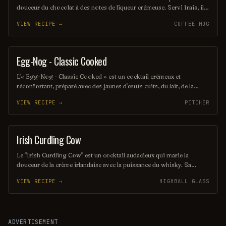
douceur du chocolat à des notes de liqueur crémeuse. Servi frais, il
offre une expérience gustative veloutée, parfaite pour les amateurs
VIEW RECIPE →
COFFEE MUG
de chocolat. Ce mélange savoureux est idéal pour une soirée
élégante ou comme dessert liquide.
Egg-Nog - Classic Cooked
PUNCH / PARTY DRINK
L'« Egg-Nog - Classic Cooked » est un cocktail crémeux et
réconfortant, préparé avec des jaunes d'œufs cuits, du lait, de la
crème et un mélange d'épices réchauffantes comme la muscade et la
VIEW RECIPE →
PITCHER
cannelle. Ce délice festif, souvent servi pendant les fêtes, évoque des
souvenirs chaleureux et des moments de convivialité autour de la
cheminée. Sa texture onctueuse et son goût riche en font une
boisson
Irish Curdling Cow
COCKTAIL
Le "Irish Curdling Cow" est un cocktail audacieux qui marie la
douceur de la crème irlandaise avec la puissance du whisky. Sa
texture onctueuse et son goût riche en font une expérience unique et
VIEW RECIPE →
HIGHBALL GLASS
réconfortante, parfaite pour les amateurs de saveurs crémeuses et
alcoolisées. À déguster avec modération pour savourer pleinement
cette délicieuse concoction.
ADVERTISEMENT