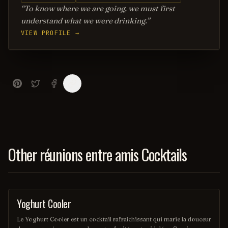
To know where we are going, we must first
understand what we were drinking.
VIEW PROFILE →
Other réunions entre amis Cocktails
Yoghurt Cooler
OTHER / UNKNOWN
Le Yoghurt Cooler est un cocktail rafraîchissant qui marie la douceur