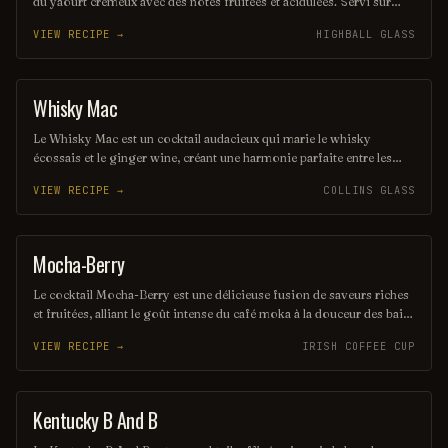
du yaourt crémeux avec des notes fruitées et acidulées. Servi sur
glace, il est parfait pour les chaudes journées d'été, offrant une
VIEW RECIPE →
HIGHBALL GLASS
expérience à la fois légère et délicieuse. Une touche d'herbes fraîches
peut rehausser ses saveurs, ajoutant une dimension aromatique
unique.
Whisky Mac
ORDINARY DRINK
Le Whisky Mac est un cocktail audacieux qui marie le whisky
écossais et le ginger wine, créant une harmonie parfaite entre les
saveurs riches et épicées. Servi sur glace, il offre une expérience
VIEW RECIPE →
COLLINS GLASS
chaleureuse et réconfortante, idéale pour les amateurs de whisky. Ce
mélange simple mais savoureux est parfait pour une soirée entre
amis ou un moment de détente.
Mocha-Berry
COFFEE / TEA
Le cocktail Mocha-Berry est une délicieuse fusion de saveurs riches
et fruitées, alliant le goût intense du café moka à la douceur des baies
fraîches. Servi sur glace, il offre une expérience rafraîchissante et
VIEW RECIPE →
IRISH COFFEE CUP
gourmande, parfaite pour les amateurs de cocktails innovants. Une
touche de crème légère couronne ce mélange savoureux, créant un
équilibre parfait entre café et fruits.
Kentucky B And B
ORDINARY DRINK