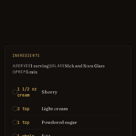
INGREDIENTS
1 serving
Nick and Nora Glass
SERVES
GLASS
5
min
PREP
1 1/2 oz
Sherry
cream
Light cream
2 tsp
Powdered sugar
1 tsp
Egg