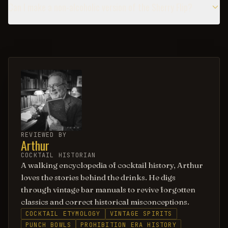
Can I make a non-alcoholic version of the Sherry Flip?
REVIEWED BY
Arthur
COCKTAIL HISTORIAN
A walking encyclopedia of cocktail history, Arthur
loves the stories behind the drinks. He digs
through vintage bar manuals to revive forgotten
classics and correct historical misconceptions.
COCKTAIL ETYMOLOGY
VINTAGE SPIRITS
PUNCH BOWLS
PROHIBITION ERA HISTORY