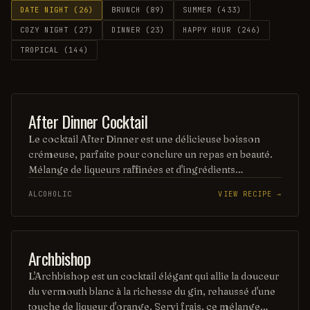
DATE NIGHT
(
26
)
BRUNCH
(
89
)
SUMMER
(
433
)
COZY NIGHT
(
27
)
DINNER
(
23
)
HAPPY HOUR
(
246
)
TROPICAL
(
144
)
ORDINARY DRINK
After Dinner Cocktail
Le cocktail After Dinner est une délicieuse boisson
crémeuse, parfaite pour conclure un repas en beauté.
Mélange de liqueurs raffinées et d'ingrédients
aromatiques, il offre une expérience gustative riche et
ALCOHOLIC
VIEW RECIPE →
réconfortante, idéale pour se détendre après un bon
dîner.
ORDINARY DRINK
Archbishop
L'Archbishop est un cocktail élégant qui allie la douceur
du vermouth blanc à la richesse du gin, rehaussé d'une
touche de liqueur d'orange. Servi frais, ce mélange