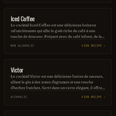
champagne ajoute une effervescence irrésistible qui
séduira tous les palais.
COFFEE / TEA
Iced Coffee
Le cocktail Iced Coffee est une délicieuse boisson
rafraîchissante qui allie le goût riche du café à une
touche de douceur. Préparé avec du café infusé, de la
glace et souvent agrémenté de lait ou de crème, il offre
NON ALCOHOLIC
VIEW RECIPE →
une expérience gustative parfaite pour les amateurs de
café. Idéal pour les journées chaudes, ce cocktail
énergisant séduira vos papilles.
ORDINARY DRINK
Victor
Le cocktail Victor est une délicieuse fusion de saveurs,
alliant le gin à des notes d'agrumes et une touche
d'herbes fraîches. Servi dans un verre élégant, il offre
une expérience rafraîchissante et sophistiquée, parfaite
ALCOHOLIC
VIEW RECIPE →
pour les soirées estivales. Sa présentation soignée et
son goût équilibré en font un incontournable des bars à
cocktails.