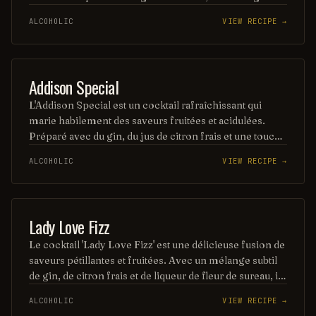
raffiné offre une expérience gustative délicate et
ALCOHOLIC
VIEW RECIPE →
aromatique, parfaite pour les amateurs de cocktails
sophistiqués. Sa présentation soignée en fait
également un choix idéal pour les occasions spéciales.
COCKTAIL
Addison Special
L'Addison Special est un cocktail rafraîchissant qui
marie habilement des saveurs fruitées et acidulées.
Préparé avec du gin, du jus de citron frais et une touche
de sirop de framboise, il offre une expérience gustative
ALCOHOLIC
VIEW RECIPE →
unique, parfaite pour les soirées estivales. Sa
présentation élégante en fait également un choix idéal
pour impressionner vos invités.
ORDINARY DRINK
Lady Love Fizz
Le cocktail 'Lady Love Fizz' est une délicieuse fusion de
saveurs pétillantes et fruitées. Avec un mélange subtil
de gin, de citron frais et de liqueur de fleur de sureau, il
offre une expérience rafraîchissante et élégante,
ALCOHOLIC
VIEW RECIPE →
parfaite pour les soirées entre amis. Sa touche de