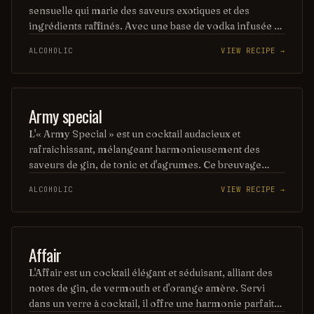
sensuelle qui marie des saveurs exotiques et des
ingrédients raffinés. Avec une base de vodka infusée de
fruits tropicaux, ce mélange est rehaussé d'un soupçon
ALCOHOLIC
VIEW RECIPE →
de liqueur de framboise et d'un zeste de citron pour une
touche d'acidité. Servi dans un verre élégant, il évoque
une atmosphère de mystère et de passion.
COCKTAIL
Army special
L'« Army Special » est un cocktail audacieux et
rafraîchissant, mélangeant harmonieusement des
saveurs de gin, de tonic et d'agrumes. Ce breuvage
énergisant est parfait pour les soirées entre amis, avec
ALCOHOLIC
VIEW RECIPE →
son goût à la fois robuste et subtil qui évoque l'esprit
d'aventure. Un choix idéal pour ceux qui cherchent à se
démarquer avec un cocktail unique.
ORDINARY DRINK
Affair
L'Affair est un cocktail élégant et séduisant, alliant des
notes de gin, de vermouth et d'orange amère. Servi
dans un verre à cocktail, il offre une harmonie parfaite