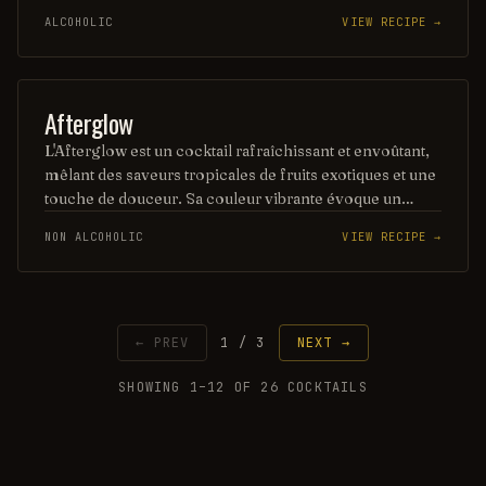
entre fraîcheur et complexité, idéal pour une soirée
ALCOHOLIC
VIEW RECIPE →
romantique ou une occasion spéciale. Sa présentation
raffinée et son goût délicat en font un incontournable
des bars à cocktails.
COCKTAIL
Afterglow
L'Afterglow est un cocktail rafraîchissant et envoûtant,
mêlant des saveurs tropicales de fruits exotiques et une
touche de douceur. Sa couleur vibrante évoque un
coucher de soleil, promettant une expérience gustative
NON ALCOHOLIC
VIEW RECIPE →
à la fois légère et enivrante. Parfait pour une soirée
estivale, ce mélange séduira les amateurs de cocktails à
la recherche d'une évasion tropicale.
← PREV
1
/
3
NEXT →
SHOWING
1
–
12
OF
26
COCKTAILS