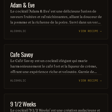
COCKTAIL
Adam & Eve
Le cocktail 'Adam & Eve' est une délicieuse fusion de
saveurs fruitées et rafraîchissantes, alliant la douceur de
la pomme et la richesse de la poire. Servi dans un verre
élégant, il est souvent agrémenté d'un soupçon de
ALCOHOLIC
VIEW RECIPE →
citron et d'une touche de gin, créant ainsi une
expérience gustative divine. Parfait pour une soirée
entre amis ou un moment de détente, ce cocktail
évoque l'harmonie et la séduction des
COFFEE / TEA
Cafe Savoy
Le Café Savoy est un cocktail élégant qui marie
harmonieusement le café fort et la liqueur de crème,
offrant une expérience riche et veloutée. Garnie de
quelques grains de café et d'une touche de cacao, cette
ALCOHOLIC
VIEW RECIPE →
boisson réveille les sens tout en apportant une douceur
délicate. Parfait pour une pause café raffinée ou une
soirée entre amis.
COCKTAIL
9 1/2 Weeks
Le cocktail '9 1/2 Weeks' est une création audacieuse et